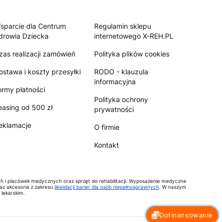
sparcie dla Centrum
Regulamin sklepu
drowia Dziecka
internetowego X-REH.PL
zas realizacji zamówień
Polityka plików cookies
ostawa i koszty przesyłki
RODO - klauzula
informacyjna
ormy płatności
Polityka ochrony
easing od 500 zł
prywatności
eklamacje
O firmie
Kontakt
ch i placówek medycznych oraz sprzęt do rehabilitacji. Wyposażenie medyczne
raz akcesoria z zakresu
likwidacji barier dla osób niepełnosprawnych
. W naszym
lekarskim.
Dofinansowanie