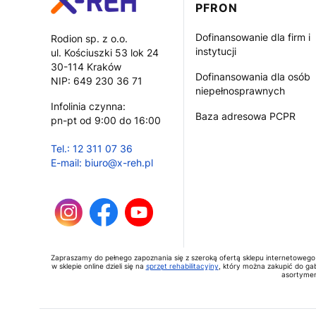
PFRON
Dofinansowanie dla firm i
Rodion sp. z o.o.
instytucji
ul. Kościuszki 53 lok 24
30-114 Kraków
Dofinansowania dla osób
NIP: 649 230 36 71
niepełnosprawnych
Infolinia czynna:
Baza adresowa PCPR
pn-pt od 9:00 do 16:00
Tel.: 12 311 07 36
E-mail: biuro@x-reh.pl
Zapraszamy do pełnego zapoznania się z szeroką ofertą sklepu internetowego
w sklepie online dzieli się na
sprzęt rehabilitacyjny
, który można zakupić do gab
asortymen