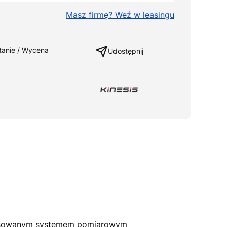
Masz firmę? Weź w leasingu
ng
tanie / Wycena
Udostępnij
stosowanym systemem pomiarowym