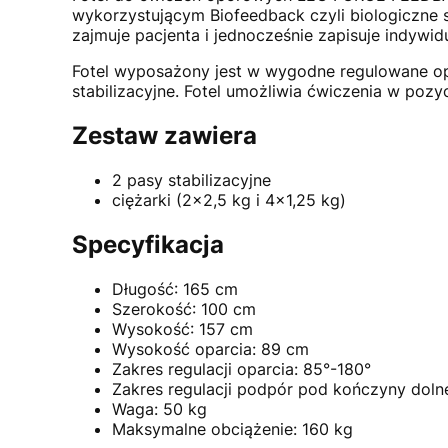
wykorzystującym Biofeedback czyli biologiczne
zajmuje pacjenta i jednocześnie zapisuje indywi
Fotel wyposażony jest w wygodne regulowane op
stabilizacyjne. Fotel umożliwia ćwiczenia w pozycj
Zestaw zawiera
2 pasy stabilizacyjne
ciężarki (2x2,5 kg i 4x1,25 kg)
Specyfikacja
Długość: 165 cm
Szerokość: 100 cm
Wysokość: 157 cm
Wysokość oparcia: 89 cm
Zakres regulacji oparcia: 85°-180°
Zakres regulacji podpór pod kończyny dolne
Waga: 50 kg
Maksymalne obciążenie: 160 kg