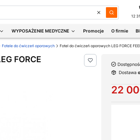
Wyczyść
Szukaj
12 3
WYPOSAŻENIE MEDYCZNE
Promocje
O firmie
B
Fotele do ćwiczeń oporowych
Fotel do ćwiczeń oporowych LEG FORCE F
 LEG FORCE
Dostępnoś
Dostawa
Cena
22 00
Wybierz war
Poszczególne 
*
Kolorystyka 