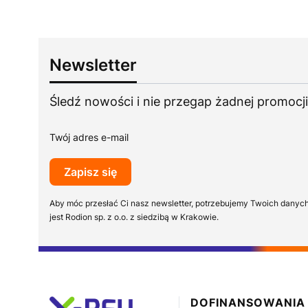
Newsletter
Śledź nowości i nie przegap żadnej promocji
Twój adres e-mail
Zapisz się
Aby móc przesłać Ci nasz newsletter, potrzebujemy Twoich danyc
jest Rodion sp. z o.o. z siedzibą w Krakowie.
Linki w stopce
DOFINANSOWANIA