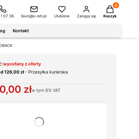
Produkty w kos
11 07 36
biuro@x-reh.pl
Ulubione
Zaloguj się
Koszyk
log
Kontakt
EEDBACK
ć:
wycofany z oferty
od 126,00 zł
- Przesyłka kurierska
0,00 zł
w tym
8%
VAT
ianty produktu:
warianty mogą różnić się ceną
V-Line
Pokaż wszystkie kolory