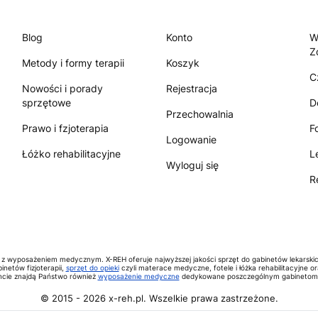
Blog
Konto
W
Z
Metody i formy terapii
Koszyk
C
Nowości i porady
Rejestracja
sprzętowe
D
Przechowalnia
Prawo i fzjoterapia
F
Logowanie
Łóżko rehabilitacyjne
L
Wyloguj się
R
 z wyposażeniem medycznym. X-REH oferuje najwyższej jakości sprzęt do gabinetów lekarski
inetów fizjoterapii,
sprzęt do opieki
czyli materace medyczne, fotele i łóżka rehabilitacyjne o
cie znajdą Państwo również
wyposażenie medyczne
dedykowane poszczególnym gabinetom 
© 2015 -
2026
x-reh.pl. Wszelkie prawa zastrzeżone.