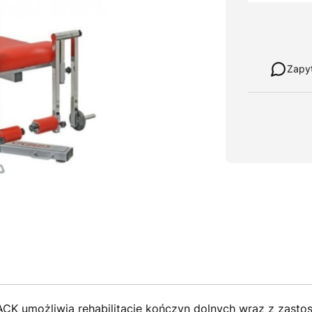
Weź w leasi
Zapy
CK umożliwia rehabilitację kończyn dolnych wraz z za