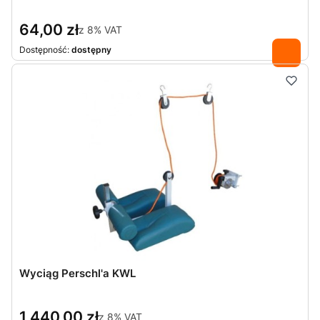
64,00 zł
z
8%
VAT
Dostępność:
dostępny
Wyciąg Perschl'a KWL
1 440,00 zł
z
8%
VAT