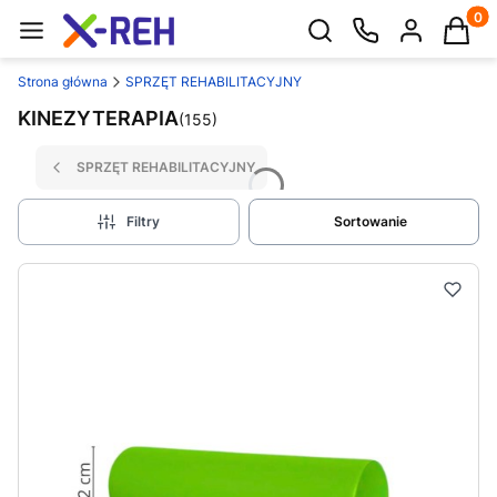
Produk
Otwórz wyszukiwarkę
Strona główna
SPRZĘT REHABILITACYJNY
KINEZYTERAPIA
(155)
SPRZĘT REHABILITACYJNY
Filtry
Sortowanie