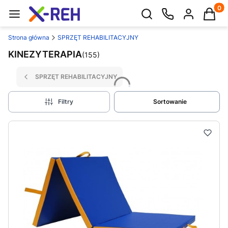
Produk
Otwórz wyszukiwarkę
Strona główna
SPRZĘT REHABILITACYJNY
KINEZYTERAPIA
(155)
SPRZĘT REHABILITACYJNY
Filtry
Sortowanie