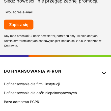
Śledź nowości i nie przegap żadnej promocji.
Twój adres e-mail
Zapisz się
Aby móc przesłać Ci nasz newsletter, potrzebujemy Twoich danych.
Administratorem danych osobowych jest Rodion sp. z o.o. z siedzibą w
Krakowie.
Linki w stopce
DOFINANSOWANIA PFRON
Dofinansowanie dla firm i instytucji
Dofinansowania dla osób niepełnosprawnych
Baza adresowa PCPR