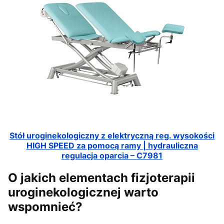
Stół uroginekologiczny z elektryczną reg. wysokości
HIGH SPEED za pomocą ramy | hydrauliczna
regulacja oparcia – C7981
O jakich elementach fizjoterapii
uroginekologicznej warto
wspomnieć?