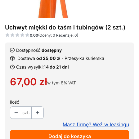
Uchwyt miękki do taśm i tubingów (2 szt.)
0.00
(Oceny: 0 Recenzje: 0)
Dostępność:
dostępny
Dostawa
od 25,00 zł
- Przesyłka kurierska
Czas wysyłki:
14 do 21 dni
Cena
67,00 zł
w tym
8%
VAT
Ilość
szt.
Masz firmę? Weź w leasingu
Dodaj do koszyka