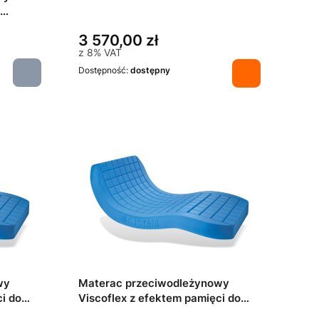
3 570,00 zł
z
8%
VAT
Dostępność:
dostępny
wy
Materac przeciwodleżynowy
i do
Viscoflex z efektem pamięci do
leża: 140x200 cm