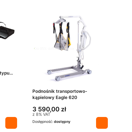
Do 95% dofinansowania
 typu
m)
Podnośnik transportowo-
kąpielowy Eagle 620
3 590,00 zł
z
8%
VAT
Dostępność:
dostępny