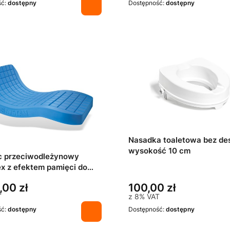
ść:
dostępny
Dostępność:
dostępny
Nasadka toaletowa bez de
wysokość 10 cm
c przeciwodleżynowy
ex z efektem pamięci do
0x220 cm
,00 zł
100,00 zł
T
z
8%
VAT
ść:
dostępny
Dostępność:
dostępny