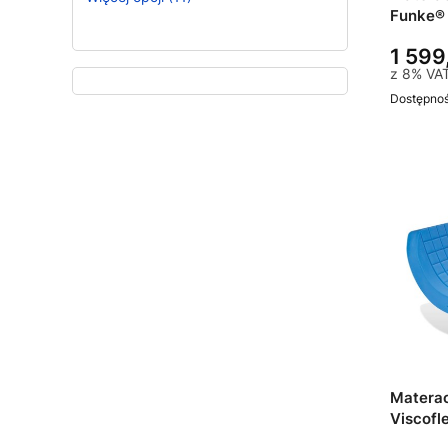
Funke® 
1 599
z
8%
VA
Dostępno
Matera
Viscofl
leża: 1