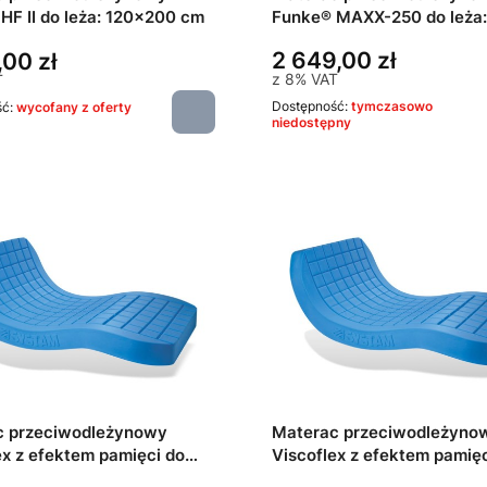
HF II do leża: 120x200 cm
Funke® MAXX-250 do leża:
120x200 cm
2 649,00 zł
,00 zł
z
8%
VAT
T
Dostępność:
tymczasowo
ść:
wycofany z oferty
niedostępny
c przeciwodleżynowy
Materac przeciwodleżyno
ex z efektem pamięci do
Viscoflex z efektem pamięc
10x200 cm
leża: 120x200 cm