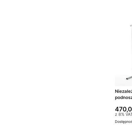
Niezale
470,0
z
8%
VA
Dostępno