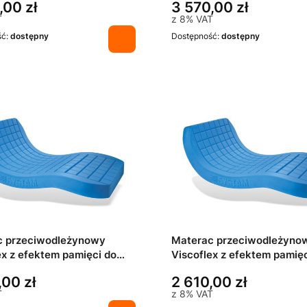
,00 zł
3 570,00 zł
T
z
8%
VAT
ść:
dostępny
Dostępność:
dostępny
c przeciwodleżynowy
Materac przeciwodleżyno
ex z efektem pamięci do
Viscoflex z efektem pamięc
0x200 cm
leża: 80x200 cm
,00 zł
2 610,00 zł
T
z
8%
VAT