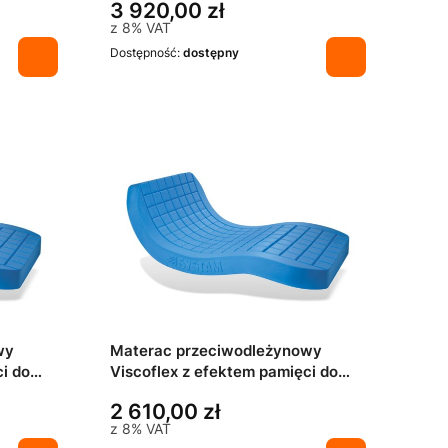
3 920,00 zł
z
8%
VAT
Dostępność:
dostępny
wy
Materac przeciwodleżynowy
i do
Viscoflex z efektem pamięci do
leża: 90x190 cm
2 610,00 zł
z
8%
VAT