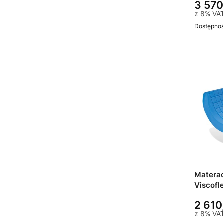
3 570
z
8%
VA
Dostępno
Matera
Viscofl
leża: 7
2 610
z
8%
VA