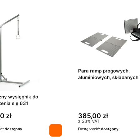
Para ramp progowych,
aluminiowych, składanych
DOORSTEP (para 40x25 c
żny wysięgnik do
podnoszenia się 631
0 zł
385,00 zł
T
z
23%
VAT
ść:
dostępny
Dostępność:
dostępny