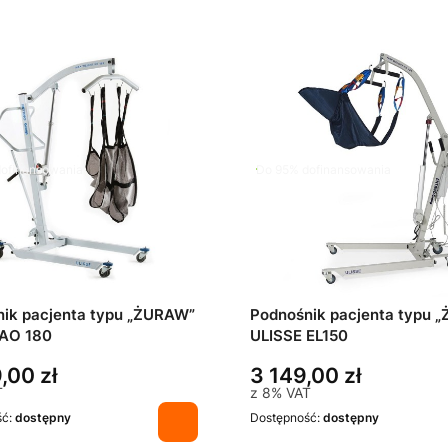
ofinansowania
Do 95% dofinansowania
ik pacjenta typu „ŻURAW”
Podnośnik pacjenta typu 
 AO 180
ULISSE EL150
,00 zł
3 149,00 zł
T
z
8%
VAT
ść:
dostępny
Dostępność:
dostępny