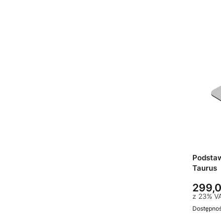
Podstaw
Taurus
299,0
z
23%
V
Dostępno