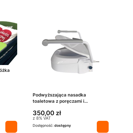
łóżka
Podwyższająca nasadka
toaletowa z poręczami i
mocowaniem do sedesu
350,00 zł
z
8%
VAT
Dostępność:
dostępny