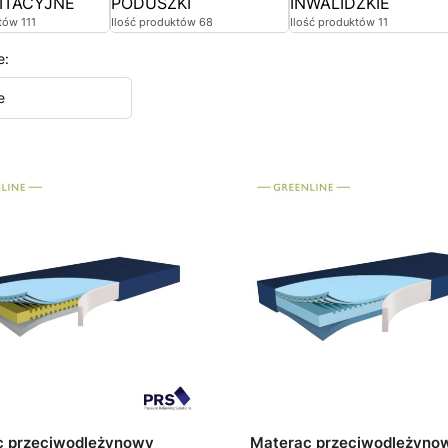
ITACYJNE
PODUSZKI
INWALIDZKIE
tów 111
Ilość produktów 68
Ilość produktów 11
e:
e
c przeciwodleżynowy
Materac przeciwodleżyno