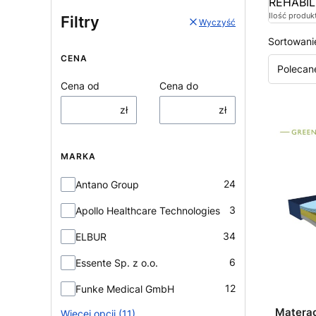
REHABIL
Ilość produk
Filtry
Wyczyść
Sortowani
CENA
Polecan
Cena od
Cena do
zł
zł
MARKA
Marka
24
Antano Group
3
Apollo Healthcare Technologies
34
ELBUR
6
Essente Sp. z o.o.
12
Funke Medical GmbH
Matera
Więcej opcji (11)