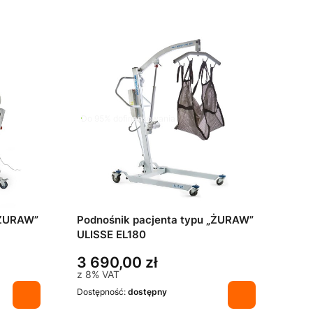
Do 95% dofinansowania
„ŻURAW”
Podnośnik pacjenta typu „ŻURAW”
ULISSE EL180
3 690,00 zł
z
8%
VAT
Dostępność:
dostępny