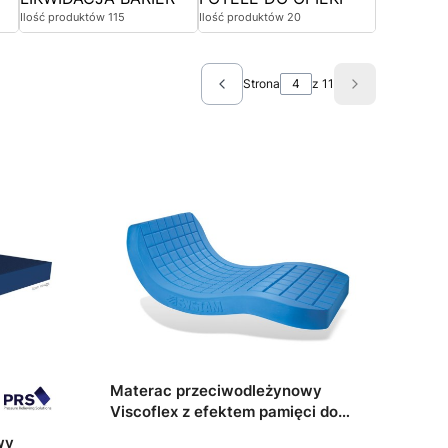
Ilość produktów 115
Ilość produktów 20
Strona
z 11
Materac przeciwodleżynowy
Viscoflex z efektem pamięci do
leża: 100x200 cm
wy