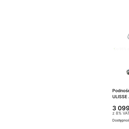
Do 95% d
Podnośn
ULISSE
3 099
z
8%
VA
Dostępno