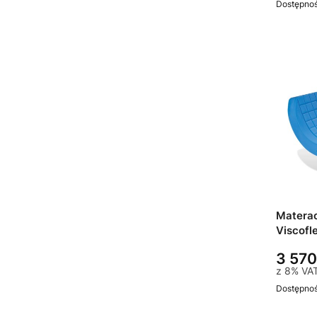
Dostępno
Matera
Viscofl
leża: 9
3 570
z
8%
VA
Dostępno