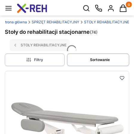
Produk
Otwórz wyszukiwarkę
Strona główna
SPRZĘT REHABILITACYJNY
STOŁY REHABILITACYJNE
Stoły do rehabilitacji stacjonarne
(74)
STOŁY REHABILITACYJNE
Filtry
Sortowanie