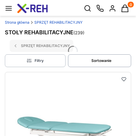
Produk
Otwórz wyszukiwarkę
Strona główna
SPRZĘT REHABILITACYJNY
STOŁY REHABILITACYJNE
(239)
SPRZĘT REHABILITACYJNY
Filtry
Sortowanie