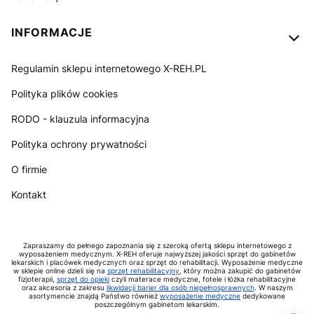
INFORMACJE
Regulamin sklepu internetowego X-REH.PL
Polityka plików cookies
RODO - klauzula informacyjna
Polityka ochrony prywatności
O firmie
Kontakt
Zapraszamy do pełnego zapoznania się z szeroką ofertą sklepu internetowego z
wyposażeniem medycznym. X-REH oferuje najwyższej jakości sprzęt do gabinetów
lekarskich i placówek medycznych oraz sprzęt do rehabilitacji. Wyposażenie medyczne
w sklepie online dzieli się na
sprzęt rehabilitacyjny
, który można zakupić do gabinetów
fizjoterapii,
sprzęt do opieki
czyli materace medyczne, fotele i łóżka rehabilitacyjne
oraz akcesoria z zakresu
likwidacji barier dla osób niepełnosprawnych
. W naszym
asortymencie znajdą Państwo również
wyposażenie medyczne
dedykowane
poszczególnym gabinetom lekarskim.