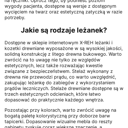
na ręczniki. Oprócz tego, by podnieść poziom
wygody pacjenta, dostępne są wersje z dostępnym
wycięciem na twarz oraz estetyczną zatyczką w razie
potrzeby.
Jakie są rodzaje leżanek?
Dostępne w sklepie internetowym X-REH leżanki i
kozetki drewniane wyposażone w są wysokiej jakości,
solidną konstrukcję z litego drewna bukowego. Warto
zwrócić na to uwagę nie tylko ze względów
estetycznych, lecz także rozważając kwestie
związane z bezpieczeństwem. Stelaż wykonany z
drewna nie przewodzi prądu, co warto uwzględnić,
zakupując leżankę do zabiegów z wykorzystaniem
prądów leczniczych. Stelaże drewniane dostępne są w
trzech estetycznych odcieniach, które łatwo
dopasować do praktycznie każdego wnętrza.
Pozostając przy kolorach, warto zwrócić uwagę na
bogatą paletę kolorystyczną przy doborze barw
tapicerki. Dopasowanie wizualne mebla do reszty
gabinetu zyskuje coraz większe znaczenie, a