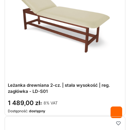
Leżanka drewniana 2-cz. | stała wysokość | reg.
zagłówka - LD-S01
1 489,00 zł
z
8%
VAT
Dostępność:
dostępny