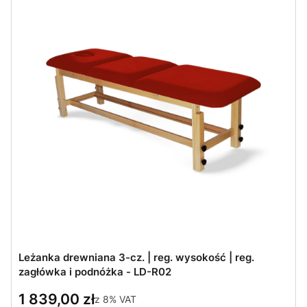
Leżanka drewniana 3-cz. | reg. wysokość | reg.
zagłówka i podnóżka - LD-R02
1 839,00 zł
z
8%
VAT