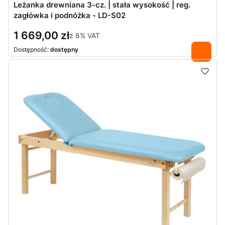
Leżanka drewniana 3-cz. | stała wysokość | reg.
zagłówka i podnóżka - LD-S02
1 669,00 zł
z
8%
VAT
Dostępność:
dostępny