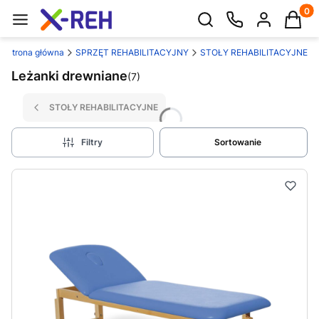
Produk
Otwórz wyszukiwarkę
Strona główna
SPRZĘT REHABILITACYJNY
STOŁY REHABILITACYJNE
Leżanki drewniane
(7)
STOŁY REHABILITACYJNE
Filtry
Sortowanie