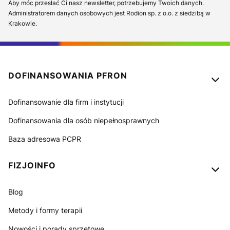
Aby móc przesłać Ci nasz newsletter, potrzebujemy Twoich danych.
Administratorem danych osobowych jest Rodion sp. z o.o. z siedzibą w
Krakowie.
Linki w stopce
DOFINANSOWANIA PFRON
Dofinansowanie dla firm i instytucji
Dofinansowania dla osób niepełnosprawnych
Baza adresowa PCPR
FIZJOINFO
Blog
Metody i formy terapii
Nowości i porady sprzętowe