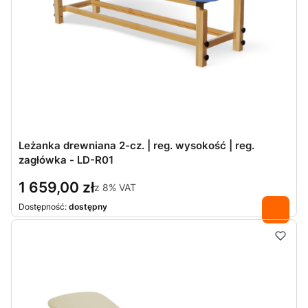
Leżanka drewniana 2-cz. | reg. wysokość | reg.
zagłówka - LD-R01
1 659,00 zł
z
8%
VAT
Dostępność:
dostępny