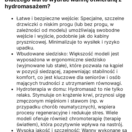
hydromasażem?
Łatwe i bezpieczne wejście: Specjalne, szczelne
drzwiczki o niskim progu (lub bez progu, w
zależności od modelu) umożliwiają swobodne
wejście i wyjście, podobnie jak do kabiny
prysznicowej. Minimalizuje to wysiłek i ryzyko
upadku.
Wbudowane siedzisko: Większość modeli jest
wyposażona w ergonomiczne siedzisko
(wyjmowane lub stałe), które pozwala na kąpiel
w pozycji siedzącej, zapewniając stabilność i
komfort, co jest kluczowe dla seniorów i osób
mających trudności z utrzymaniem równowagi.
Hydroterapia w domu: Hydromasaż to nie tylko
relaks. Stymuluje on krążenie krwi, przynosi ulgę
zmęczonym mięśniom i stawom (np. w
przypadku chorób reumatycznych), wspiera
procesy regeneracyjne i redukuje stres. Wiele
modeli oferuje również chromoterapię (terapię
światłem), która pozytywnie wpływa na nastrój.
Wysoka jakość i szczelność: Wanny wykonane są