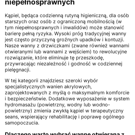
niepełnosprawnych
Kąpiel, będąca codzienną rutyną higieniczną, dla osób
starszych oraz osób z ograniczoną mobilnością (w
tym niepełnosprawnych i inwalidów) może stanowić
barierę pełną ryzyka. Wysoki próg tradycyjnej wanny
jest często przyczyną groźnych upadków i kontuzji.
Nasze wanny z drzwiczkami (zwane również wannami
otwieranymi lub wannami z wejściem) to rewolucyjne
rozwiązanie, które eliminuje tę przeszkodę,
przywracając niezależność i godność w codziennej
pielęgnacji.
W tej kategorii znajdziesz szeroki wybór
specjalistycznych wanien akrylowych,
zaprojektowanych z myślą o maksymalnym komforcie
i bezpieczeństwie. Dodatkowe wyposażenie w system
hydromasażu (powietrzny, wodny lub wodno-
powietrzny) zmienia zwykłą kąpiel w terapeutyczny
seans, wspierający rehabilitację i poprawę ogólnego
samopoczucia.
Dlaczego warto wybrać wannę otwieraną z