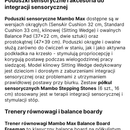
Poduszki sensoryczne i akcesoria do
integracji sensorycznej
Poduszki sensoryczne Mambo Max
dostępne są w
wersjach okrągłych (SensAir Cushion 32 cm, Standard
Cushion 33 cm), klinowej (Sitting Wedge) i owalnych
Balance Pad (37×22 cm, dwie sztuki) oraz
prostokątnej (47×39 cm). Poduszki okrągłe i owalne
służą zarówno do ćwiczeń w staniu, jak i jako aktywna
podkładka na krzesło - stymulują propriocepcję i
korygują postawę podczas wielogodzinnej pracy
siedzącej. Model klinowy Sitting Wedge dedykowany
jest dzieciom i dorosłym z zaburzeniami integracji
sensorycznej oraz problemami z utrzymaniem
prawidłowej postawy przy biurku. Zestaw
półkul
sensorycznych Mambo Stepping Stones
(6 szt., 16
cm) stosowany jest w terapii integracji sensorycznej i
stymulacji stóp.
Trenery równowagi i balance boardy
Trener równowagi Mambo Max Balance Board
Freeman
to klasyczny balance board na półkulistym