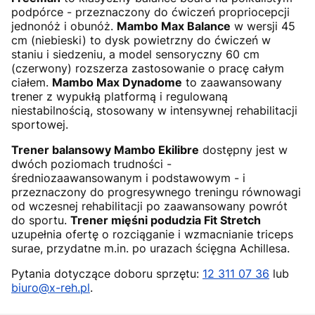
podpórce - przeznaczony do ćwiczeń propriocepcji
jednonóż i obunóż.
Mambo Max Balance
w wersji 45
cm (niebieski) to dysk powietrzny do ćwiczeń w
staniu i siedzeniu, a model sensoryczny 60 cm
(czerwony) rozszerza zastosowanie o pracę całym
ciałem.
Mambo Max Dynadome
to zaawansowany
trener z wypukłą platformą i regulowaną
niestabilnością, stosowany w intensywnej rehabilitacji
sportowej.
Trener balansowy Mambo Ekilibre
dostępny jest w
dwóch poziomach trudności -
średniozaawansowanym i podstawowym - i
przeznaczony do progresywnego treningu równowagi
od wczesnej rehabilitacji po zaawansowany powrót
do sportu.
Trener mięśni podudzia Fit Stretch
uzupełnia ofertę o rozciąganie i wzmacnianie triceps
surae, przydatne m.in. po urazach ścięgna Achillesa.
Pytania dotyczące doboru sprzętu:
12 311 07 36
lub
biuro@x-reh.pl
.