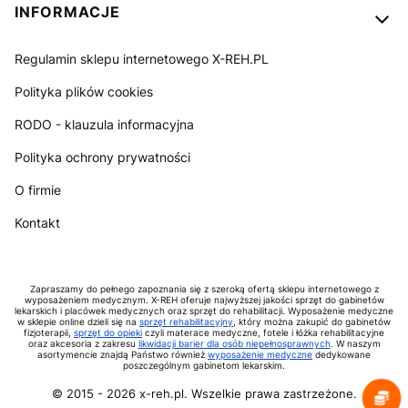
INFORMACJE
Regulamin sklepu internetowego X-REH.PL
Polityka plików cookies
RODO - klauzula informacyjna
Polityka ochrony prywatności
O firmie
Kontakt
Zapraszamy do pełnego zapoznania się z szeroką ofertą sklepu internetowego z
wyposażeniem medycznym. X-REH oferuje najwyższej jakości sprzęt do gabinetów
lekarskich i placówek medycznych oraz sprzęt do rehabilitacji. Wyposażenie medyczne
w sklepie online dzieli się na
sprzęt rehabilitacyjny
, który można zakupić do gabinetów
fizjoterapii,
sprzęt do opieki
czyli materace medyczne, fotele i łóżka rehabilitacyjne
oraz akcesoria z zakresu
likwidacji barier dla osób niepełnosprawnych
. W naszym
asortymencie znajdą Państwo również
wyposażenie medyczne
dedykowane
poszczególnym gabinetom lekarskim.
© 2015 -
2026
x-reh.pl. Wszelkie prawa zastrzeżone.