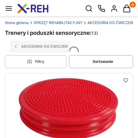
Produk
Otwórz wyszukiwarkę
Strona główna
SPRZĘT REHABILITACYJNY
AKCESORIA DO ĆWICZEŃ
Trenery i poduszki sensoryczne
(13)
AKCESORIA DO ĆWICZEŃ
Filtry
Sortowanie