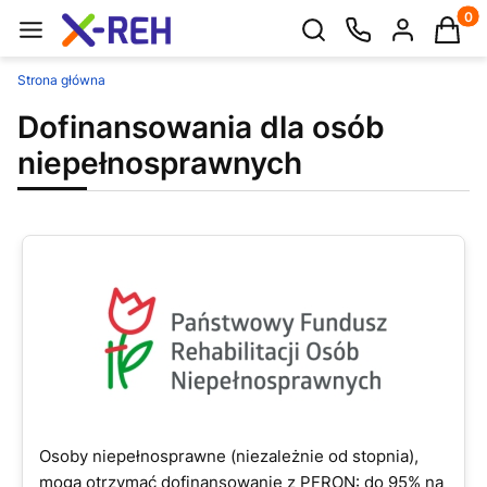
Produk
Otwórz wyszukiwarkę
Strona główna
Dofinansowania dla osób
niepełnosprawnych
Osoby niepełnosprawne (niezależnie od stopnia),
mogą otrzymać dofinansowanie z PFRON: do 95% na