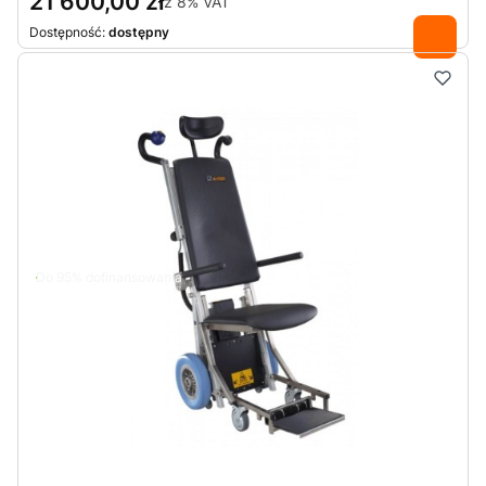
21 600,00 zł
z
8%
VAT
Dostępność:
dostępny
Do 95% dofinansowania