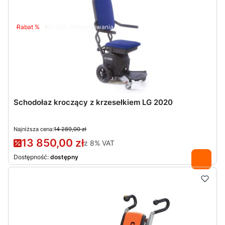
Rabat %
Do 95% dofinansowania
Schodołaz kroczący z krzesełkiem LG 2020
Najniższa cena:
14 289,00 zł
13 850,00 zł
z
8%
VAT
Dostępność:
dostępny