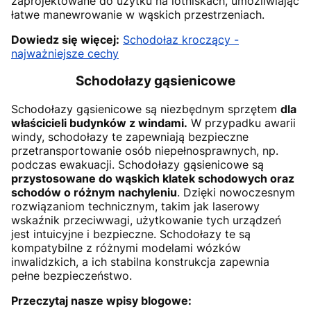
zaprojektowane do użytku na lotniskach, umożliwiając
łatwe manewrowanie w wąskich przestrzeniach.
Dowiedz się więcej:
Schodołaz kroczący -
najważniejsze cechy
Schodołazy gąsienicowe
Schodołazy gąsienicowe są niezbędnym sprzętem
dla
właścicieli budynków z windami.
W przypadku awarii
windy, schodołazy te zapewniają bezpieczne
przetransportowanie osób niepełnosprawnych, np.
podczas ewakuacji. Schodołazy gąsienicowe są
przystosowane do wąskich klatek schodowych oraz
schodów o różnym nachyleniu
. Dzięki nowoczesnym
rozwiązaniom technicznym, takim jak laserowy
wskaźnik przeciwwagi, użytkowanie tych urządzeń
jest intuicyjne i bezpieczne. Schodołazy te są
kompatybilne z różnymi modelami wózków
inwalidzkich, a ich stabilna konstrukcja zapewnia
pełne bezpieczeństwo.
Przeczytaj nasze wpisy blogowe: