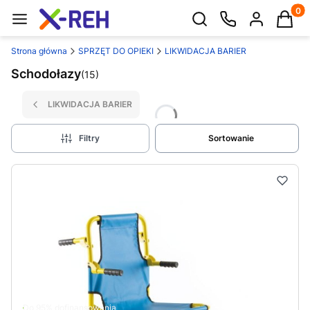
Produk
Otwórz wyszukiwarkę
Strona główna
SPRZĘT DO OPIEKI
LIKWIDACJA BARIER
Schodołazy
(15)
LIKWIDACJA BARIER
Filtry
Sortowanie
Do 95% dofinansowania