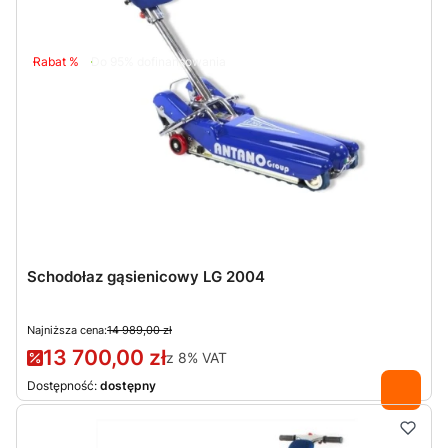
Rabat %
Do 95% dofinansowania
Schodołaz gąsienicowy LG 2004
Najniższa cena:
14 989,00 zł
13 700,00 zł
z
8%
VAT
Dostępność:
dostępny