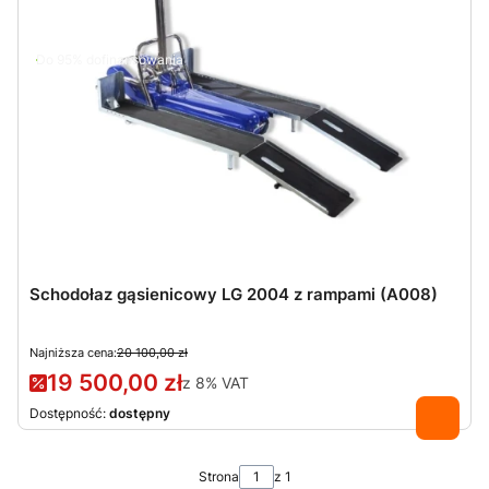
Do 95% dofinansowania
Schodołaz gąsienicowy LG 2004 z rampami (A008)
Najniższa cena:
20 100,00 zł
19 500,00 zł
z
8%
VAT
Dostępność:
dostępny
Strona
z 1