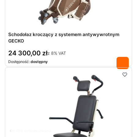
Schodołaz kroczący z systemem antywywrotnym
GECKO
24 300,00 zł
z
8%
VAT
Dostępność:
dostępny
Do 95% dofinansowania