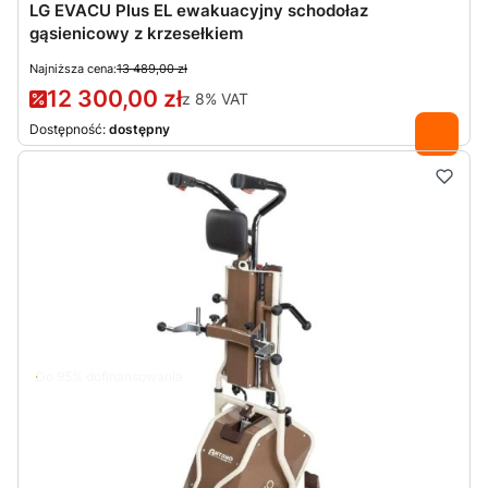
LG EVACU Plus EL ewakuacyjny schodołaz
gąsienicowy z krzesełkiem
Najniższa cena:
13 489,00 zł
12 300,00 zł
z
8%
VAT
Dostępność:
dostępny
Do 95% dofinansowania