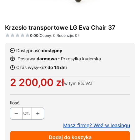
Krzesło transportowe LG Eva Chair 37
0.00
(Oceny: 0 Recenzje: 0)
Dostępność:
dostępny
Dostawa
darmowa
- Przesyłka kurierska
Czas wysyłki:
7 do 14 dni
Cena
2 200,00 zł
w tym
8%
VAT
Ilość
szt.
Masz firmę? Weź w leasingu
Dodaj do koszyka