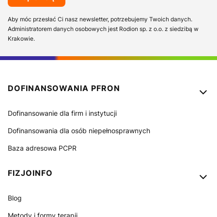
Aby móc przesłać Ci nasz newsletter, potrzebujemy Twoich danych.
Administratorem danych osobowych jest Rodion sp. z o.o. z siedzibą w
Krakowie.
Linki w stopce
DOFINANSOWANIA PFRON
Dofinansowanie dla firm i instytucji
Dofinansowania dla osób niepełnosprawnych
Baza adresowa PCPR
FIZJOINFO
Blog
Metody i formy terapii