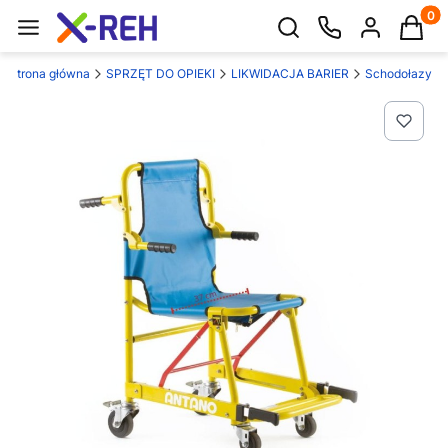
Produk
Otwórz wyszukiwarkę
Strona główna
SPRZĘT DO OPIEKI
LIKWIDACJA BARIER
Schodołazy