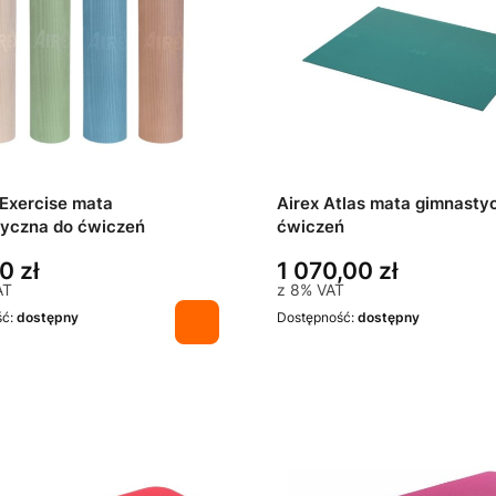
Airex Atlas mata gimnasty
yczna do ćwiczeń
ćwiczeń
0 zł
1 070,00 zł
AT
z
8%
VAT
ść:
dostępny
Dostępność:
dostępny