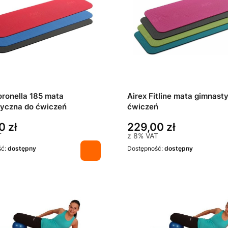
oronella 185 mata
Airex Fitline mata gimnast
yczna do ćwiczeń
ćwiczeń
0 zł
229,00 zł
T
z
8%
VAT
ść:
dostępny
Dostępność:
dostępny