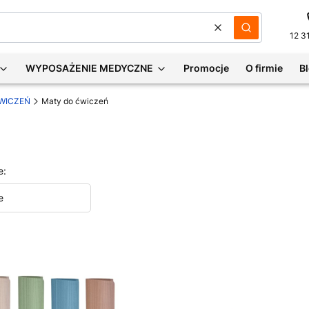
Wyczyść
Szukaj
12 3
WYPOSAŻENIE MEDYCZNE
Promocje
O firmie
B
WICZEŃ
Maty do ćwiczeń
e:
e