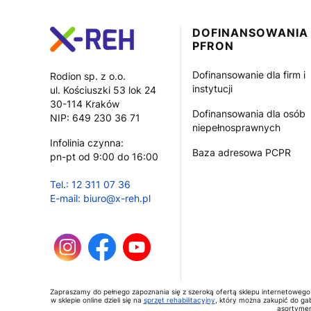
Linki w stopce
DOFINANSOWANIA
PFRON
Dofinansowanie dla firm i
Rodion sp. z o.o.
instytucji
ul. Kościuszki 53 lok 24
30-114 Kraków
Dofinansowania dla osób
NIP: 649 230 36 71
niepełnosprawnych
Infolinia czynna:
Baza adresowa PCPR
pn-pt od 9:00 do 16:00
Tel.: 12 311 07 36
E-mail: biuro@x-reh.pl
Zapraszamy do pełnego zapoznania się z szeroką ofertą sklepu internetowego
w sklepie online dzieli się na
sprzęt rehabilitacyjny
, który można zakupić do gab
asortymen