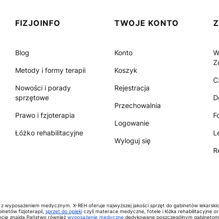
FIZJOINFO
TWOJE KONTO
Blog
Konto
W
Z
Metody i formy terapii
Koszyk
C
Nowości i porady
Rejestracja
sprzętowe
D
Przechowalnia
Prawo i fzjoterapia
F
Logowanie
Łóżko rehabilitacyjne
L
Wyloguj się
R
 z wyposażeniem medycznym. X-REH oferuje najwyższej jakości sprzęt do gabinetów lekarski
inetów fizjoterapii,
sprzęt do opieki
czyli materace medyczne, fotele i łóżka rehabilitacyjne o
cie znajdą Państwo również
wyposażenie medyczne
dedykowane poszczególnym gabinetom 