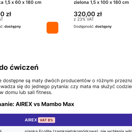
ka 1,5 x 60 x 180 cm
zielona 1,5 x 100 x 180 cm
0 zł
320,00 zł
AT
z
23%
VAT
ść:
dostępny
Dostępność:
dostępny
do ćwiczeń
e dostępne są maty dwóch producentów o różnym przeznac
owadza się do jednego pytania: czy mata ma służyć codzienn
w domu lub sali fitness.
anie: AIREX vs Mambo Max
AIREX
VAT 8%
ł
pianka Ecolite (zamkniętokomórkowa), nie wchłania wil