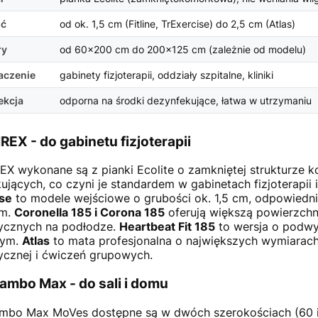
ść
od ok. 1,5 cm (Fitline, TrExercise) do 2,5 cm (Atlas)
ry
od 60×200 cm do 200×125 cm (zależnie od modelu)
aczenie
gabinety fizjoterapii, oddziały szpitalne, kliniki
ekcja
odporna na środki dezynfekujące, łatwa w utrzymaniu
REX - do gabinetu fizjoterapii
EX wykonane są z pianki Ecolite o zamkniętej strukturze k
ujących, co czyni je standardem w gabinetach fizjoterapii i
se
to modele wejściowe o grubości ok. 1,5 cm, odpowiedni
em.
Coronella 185 i Corona 185
oferują większą powierzchni
ycznych na podłodze.
Heartbeat Fit 185
to wersja o podwy
wym.
Atlas
to mata profesjonalna o największych wymiarach 
ycznej i ćwiczeń grupowych.
ambo Max - do sali i domu
bo Max MoVes dostępne są w dwóch szerokościach (60 i 