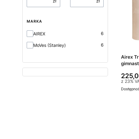
zł
zł
MARKA
Marka
6
AIREX
6
MoVes (Stanley)
Airex TrExercise mata
gimnast
225,0
z
23%
V
Dostępno