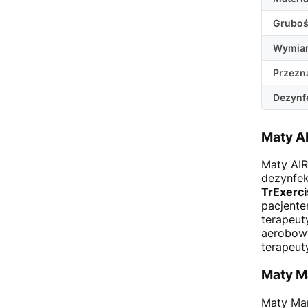
Grubo
Wymia
Przezn
Dezynf
Maty AI
Maty AIR
dezynfek
TrExerci
pacjent
terapeut
aerobo
terapeut
Maty M
Maty Mam