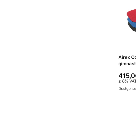
Airex C
gimnast
415,0
z
8%
VA
Dostępno