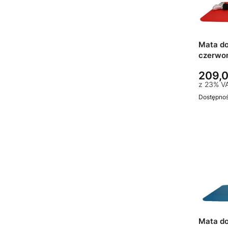
Mata d
czerwon
209,0
z
23%
V
Dostępno
Mata d