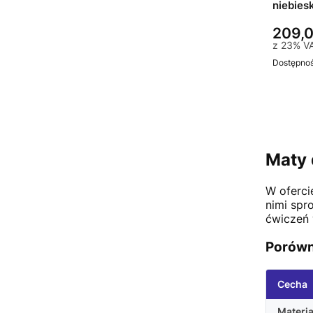
niebies
209,0
z
23%
V
Dostępno
Maty 
W oferci
nimi spr
ćwiczeń 
Porówn
Cecha
Materia