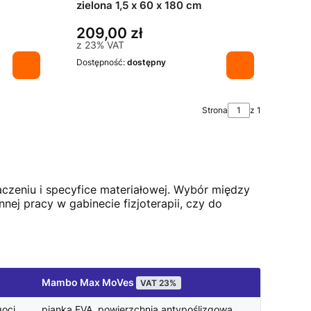
zielona 1,5 x 60 x 180 cm
209,00 zł
z
23%
VAT
Dostępność:
dostępny
Strona
z 1
zeniu i specyfice materiałowej. Wybór między
ej pracy w gabinecie fizjoterapii, czy do
Mambo Max MoVes
VAT 23%
goci
pianka EVA, powierzchnia antypoślizgowa