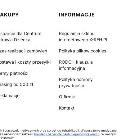
ZAKUPY
INFORMACJE
sparcie dla Centrum
Regulamin sklepu
drowia Dziecka
internetowego X-REH.PL
zas realizacji zamówień
Polityka plików cookies
ostawa i koszty przesyłki
RODO - klauzula
informacyjna
ormy płatności
Polityka ochrony
easing od 500 zł
prywatności
eklamacje
O firmie
Kontakt
ch i placówek medycznych oraz sprzęt do rehabilitacji. Wyposażenie medyczne
raz akcesoria z zakresu
likwidacji barier dla osób niepełnosprawnych
. W naszym
lekarskim.