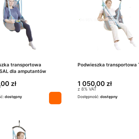
ofinansowania
Do 95% dofinansowania
szka transportowa
Podwieszka transportowa
SAL dla amputantów
,00 zł
1 050,00 zł
T
z
8%
VAT
ść:
dostępny
Dostępność:
dostępny