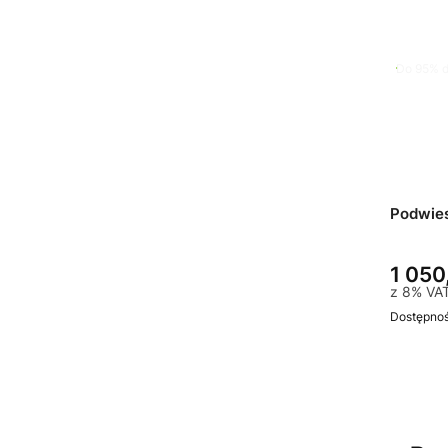
Do 95% d
Podwie
1 050
z
8%
VA
Dostępno