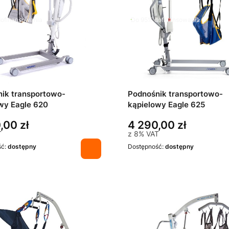
ofinansowania
Do 95% dofinansowania
ik transportowo-
Podnośnik transportowo-
wy Eagle 620
kąpielowy Eagle 625
,00 zł
4 290,00 zł
T
z
8%
VAT
ść:
dostępny
Dostępność:
dostępny