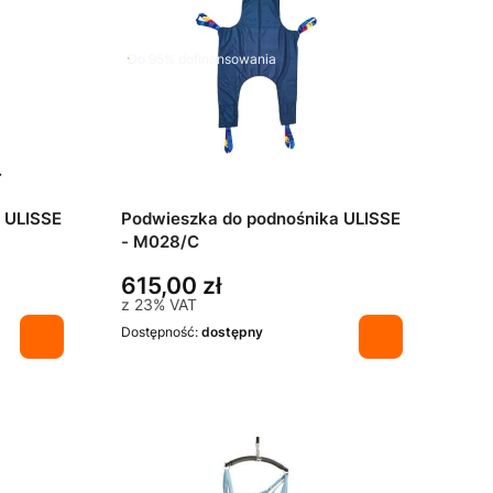
Do 95% dofinansowania
 ULISSE
Podwieszka do podnośnika ULISSE
- M028/C
615,00 zł
z
23%
VAT
Dostępność:
dostępny