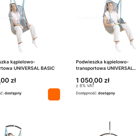
ofinansowania
Do 95% dofinansowania
zka kąpielowo-
Podwieszka kąpielowo-
ortowa UNIVERSAL BASIC
transportowa UNIVERSAL
COMFORT
,00 zł
1 050,00 zł
T
z
8%
VAT
ść:
dostępny
Dostępność:
dostępny