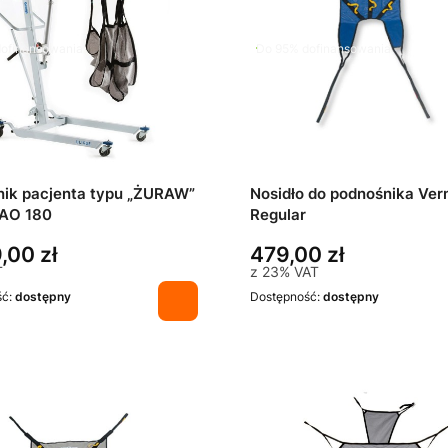
ofinansowania
Do 95% dofinansowania
ik pacjenta typu „ŻURAW”
Nosidło do podnośnika Ver
 AO 180
Regular
,00 zł
479,00 zł
T
z
23%
VAT
ść:
dostępny
Dostępność:
dostępny