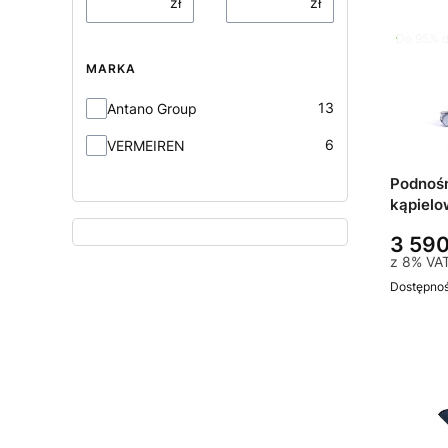
zł
zł
Do 95% d
MARKA
Marka
13
Antano Group
6
VERMEIREN
Podnośn
kąpielo
3 590
z
8%
VA
Dostępno