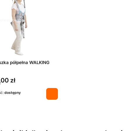
ofinansowania
szka półpełna WALKING
,00 zł
T
ść:
dostępny