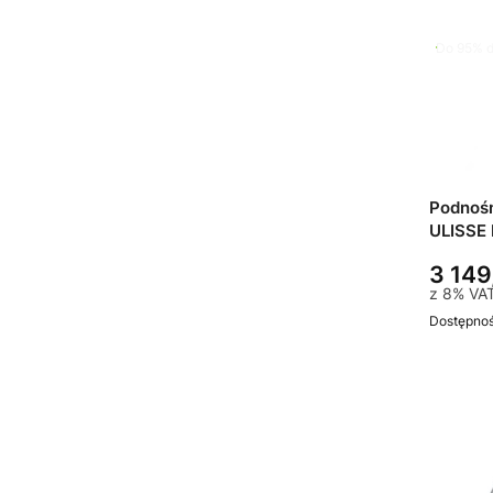
Do 95% d
Podnośn
ULISSE 
3 149
z
8%
VA
Dostępno