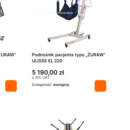
Do 95% dofinansowania
„ŻURAW”
Podnośnik pacjenta typu „ŻURAW”
ULISSE EL 220
5 190,00 zł
z
8%
VAT
Dostępność:
dostępny