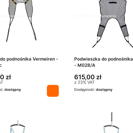
ofinansowania
Do 95% dofinansowania
 do podnośnika Vermeiren -
Podwieszka do podnośnika
c
- M028/A
0 zł
615,00 zł
AT
z
23%
VAT
ść:
dostępny
Dostępność:
dostępny