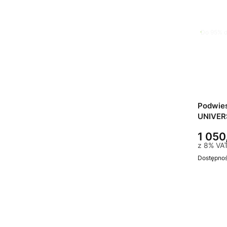
Do 95% d
Podwie
UNIVER
1 050
z
8%
VA
Dostępno