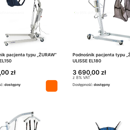
ofinansowania
Do 95% dofinansowania
ik pacjenta typu „ŻURAW”
Podnośnik pacjenta typu 
EL150
ULISSE EL180
,00 zł
3 690,00 zł
T
z
8%
VAT
ść:
dostępny
Dostępność:
dostępny