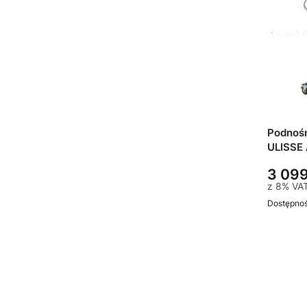
Do 95% d
Podnośn
ULISSE
3 099
z
8%
VA
Dostępno