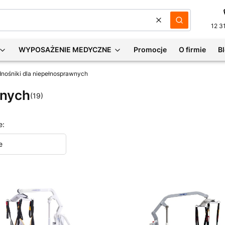
Wyczyść
Szukaj
12 3
WYPOSAŻENIE MEDYCZNE
Promocje
O firmie
B
nośniki dla niepełnosprawnych
wnych
(19)
e:
e