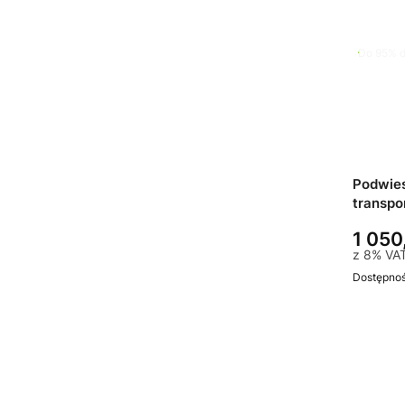
Do 95% d
Podwies
transp
1 050
z
8%
VA
Dostępno