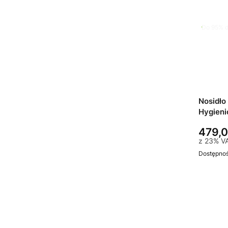
Do 95% d
Nosidło
Hygieni
479,0
z
23%
V
Dostępno