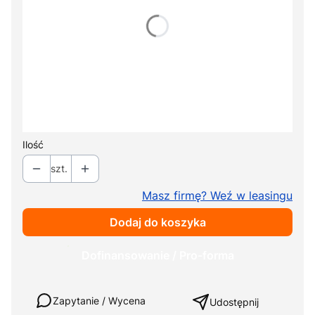
Wybierz
*
Rozmiar podwieszki
Wybierz
Dodatkowy komplet baterii
Opcjonalne
+ 420,00 zł
Ilość
szt.
Masz firmę? Weź w leasingu
Dodaj do koszyka
Dofinansowanie / Pro-forma
Weź w leasing
Zapytanie / Wycena
Udostępnij