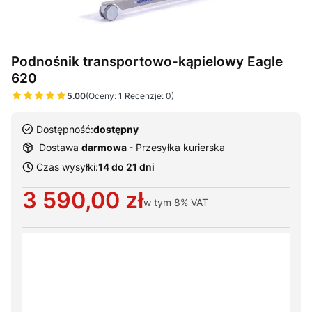
Podnośnik transportowo-kąpielowy Eagle
620
5.00
(Oceny: 1 Recenzje: 0)
Dostępność:
dostępny
Dostawa
darmowa
- Przesyłka kurierska
Czas wysyłki:
14 do 21 dni
Cena
3 590,00 zł
w tym
8%
VAT
Wybierz warianty produktu:
Poszczególne warianty mogą różnić się ceną
*
Rodzaj podwieszki