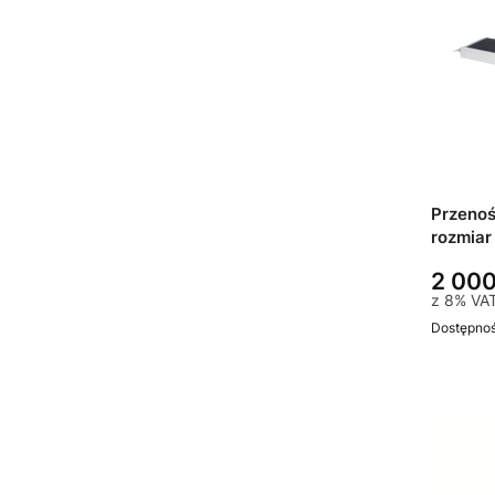
Przeno
rozmiar
2 000
z
8%
VA
Dostępno