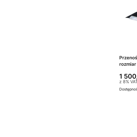
Przeno
rozmiar
1 500
z
8%
VA
Dostępno