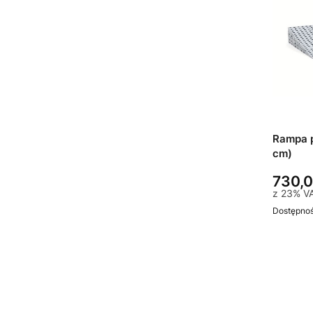
Rampa 
cm)
730,0
z
23%
V
Dostępno