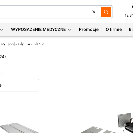
Wyczyść
Szukaj
12 3
WYPOSAŻENIE MEDYCZNE
Promocje
O firmie
B
py i podjazdy inwalidzkie
24)
e:
e