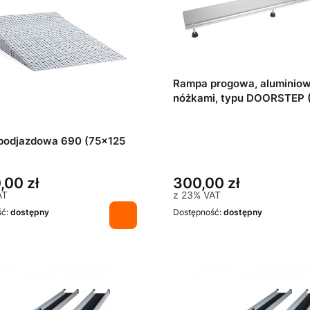
Rampa progowa, aluminiow
nóżkami, typu DOORSTEP 
cm)
podjazdowa 690 (75x125
,00 zł
300,00 zł
AT
z
23%
VAT
ść:
dostępny
Dostępność:
dostępny