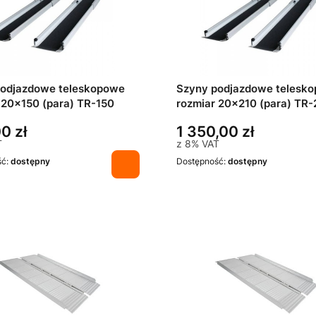
podjazdowe teleskopowe
Szyny podjazdowe telesk
 20x150 (para) TR-150
rozmiar 20x210 (para) TR-
0 zł
1 350,00 zł
T
z
8%
VAT
ść:
dostępny
Dostępność:
dostępny