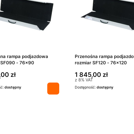
śna rampa podjazdowa
Przenośna rampa podjazd
 SF090 - 76x90
rozmiar SF120 - 76x120
,00 zł
1 845,00 zł
T
z
8%
VAT
ść:
dostępny
Dostępność:
dostępny