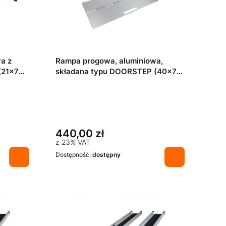
a z
Rampa progowa, aluminiowa,
(21x76
składana typu DOORSTEP (40x76
cm)
440,00 zł
z
23%
VAT
Dostępność:
dostępny