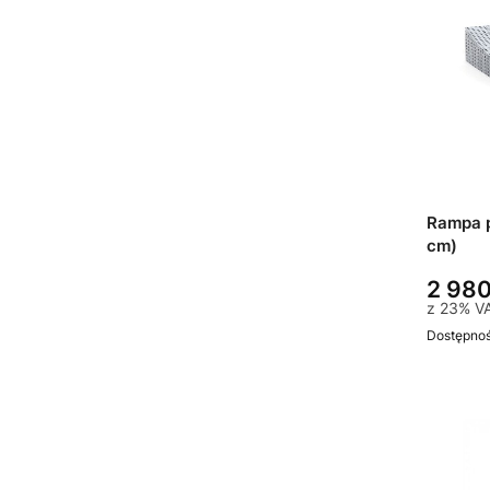
Rampa 
cm)
2 980
z
23%
V
Dostępno