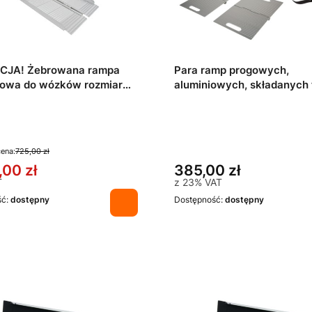
Para ramp progowych,
JA! Żebrowana rampa
aluminiowych, składanych
dowa do wózków rozmiar
DOORSTEP (para 40x25 c
 SC-45
cena:
725,00 zł
,00 zł
385,00 zł
T
z
23%
VAT
ść:
dostępny
Dostępność:
dostępny