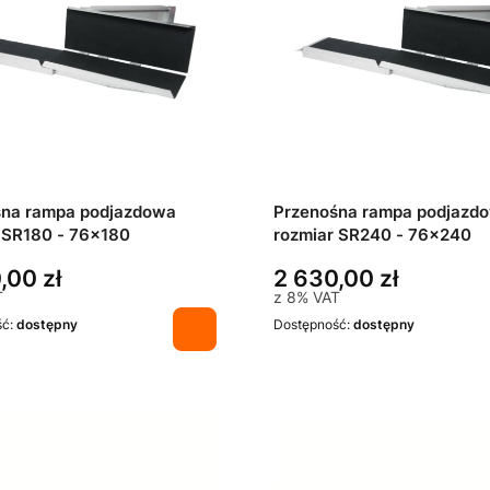
śna rampa podjazdowa
Przenośna rampa podjazd
 SR180 - 76x180
rozmiar SR240 - 76x240
,00 zł
2 630,00 zł
T
z
8%
VAT
ść:
dostępny
Dostępność:
dostępny