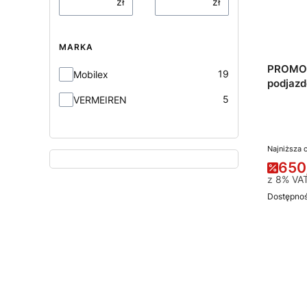
zł
zł
MARKA
PROMOC
Marka
19
Mobilex
podjaz
76x45,
5
VERMEIREN
Najniższa 
650
z
8%
VA
Dostępno