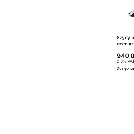
Szyny 
rozmiar
940,0
z
8%
VA
Dostępno