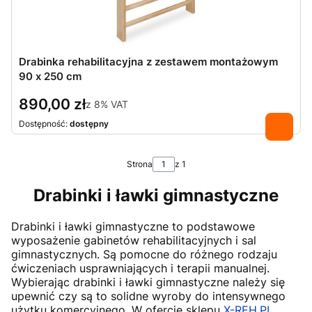
Drabinka rehabilitacyjna z zestawem montażowym
90 x 250 cm
890,00 zł
z
8%
VAT
Dostępność:
dostępny
Strona
z 1
Drabinki i ławki gimnastyczne
Drabinki i ławki gimnastyczne to podstawowe
wyposażenie gabinetów rehabilitacyjnych i sal
gimnastycznych. Są pomocne do różnego rodzaju
ćwiczeniach usprawniających i terapii manualnej.
Wybierając drabinki i ławki gimnastyczne należy się
upewnić czy są to solidne wyroby do intensywnego
użytku komercyjnego. W ofercie sklepu
X-REH.PL