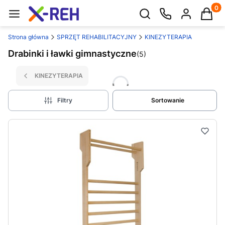
Produk
Otwórz wyszukiwarkę
Strona główna
SPRZĘT REHABILITACYJNY
KINEZYTERAPIA
Drabinki i ławki gimnastyczne
(5)
KINEZYTERAPIA
Filtry
Sortowanie