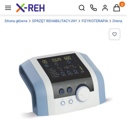
Produk
Otwórz wyszukiwarkę
Strona główna
SPRZĘT REHABILITACYJNY
FIZYKOTERAPIA
Drenaż l