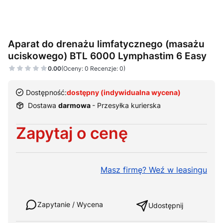
Aparat do drenażu limfatycznego (masażu
uciskowego) BTL 6000 Lymphastim 6 Easy
0.00
(Oceny: 0 Recenzje: 0)
Dostępność:
dostępny (indywidualna wycena)
Dostawa
darmowa
- Przesyłka kurierska
Cena
Zapytaj o cenę
Masz firmę? Weź w leasingu
Weź w leasing
Zapytanie / Wycena
Udostępnij