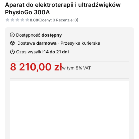
Aparat do elektroterapii i ultradźwięków
PhysioGo 300A
0.00
(Oceny: 0 Recenzje: 0)
Dostępność:
dostępny
Dostawa
darmowa
- Przesyłka kurierska
Czas wysyłki:
14 do 21 dni
Cena
8 210,00 zł
w tym
8%
VAT
Wybierz warianty produktu:
Poszczególne warianty mogą różnić się ceną
Głowica GS-1 cm2/1 i 3,5 MHz
Opcjonalne
+ 1 100,00 zł