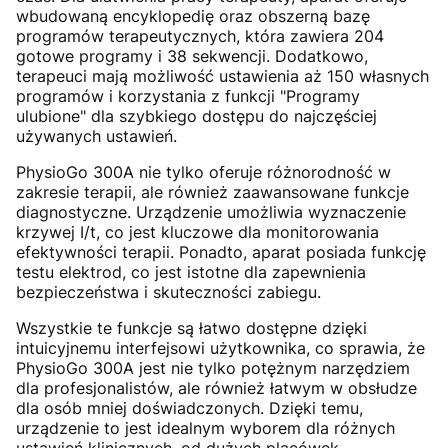
wbudowaną encyklopedię oraz obszerną bazę
programów terapeutycznych, która zawiera 204
gotowe programy i 38 sekwencji. Dodatkowo,
terapeuci mają możliwość ustawienia aż 150 własnych
programów i korzystania z funkcji "Programy
ulubione" dla szybkiego dostępu do najczęściej
używanych ustawień.
PhysioGo 300A nie tylko oferuje różnorodność w
zakresie terapii, ale również zaawansowane funkcje
diagnostyczne. Urządzenie umożliwia wyznaczenie
krzywej I/t, co jest kluczowe dla monitorowania
efektywności terapii. Ponadto, aparat posiada funkcję
testu elektrod, co jest istotne dla zapewnienia
bezpieczeństwa i skuteczności zabiegu.
Wszystkie te funkcje są łatwo dostępne dzięki
intuicyjnemu interfejsowi użytkownika, co sprawia, że
PhysioGo 300A jest nie tylko potężnym narzędziem
dla profesjonalistów, ale również łatwym w obsłudze
dla osób mniej doświadczonych. Dzięki temu,
urządzenie to jest idealnym wyborem dla różnych
ustawień klinicznych, od dużych placówek