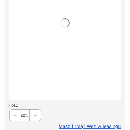
Głowica GS-4 cm2/1 i 3,5 MHz
Opcjonalne
+ 1 100,00 zł
Torba PRO na aparat i osprzęt
Opcjonalne
+ 780,00 zł
Stolik Versa
Opcjonalne
+ 1 500,00 zł
Stolik Versa X
Opcjonalne
+ 2 190,00 zł
Ilość
szt.
Masz firmę? Weź w leasingu