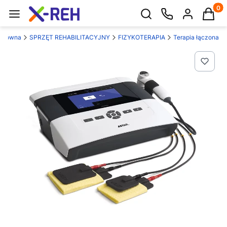
Produk
Otwórz wyszukiwarkę
 główna
SPRZĘT REHABILITACYJNY
FIZYKOTERAPIA
Terapia łączona