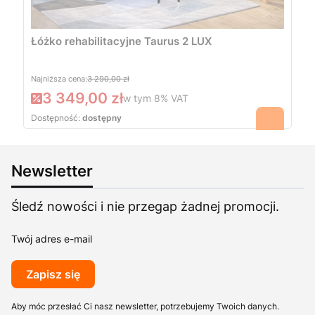
Łóżko rehabilitacyjne Taurus 2 LUX
Najniższa cena:
3 290,00 zł
3 349,00 zł
w tym
8%
VAT
Dostępność:
dostępny
Newsletter
Śledź nowości i nie przegap żadnej promocji.
Twój adres e-mail
Zapisz się
Aby móc przesłać Ci nasz newsletter, potrzebujemy Twoich danych.