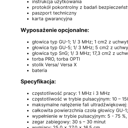
instrukcja użytkowania
protokół pokontrolny z badań bezpieczeńs
paszport techniczny
karta gwarancyjna
Wyposażenie opcjonalne:
głowica typ GU-1; 1/ 3 MHz; 1 cm2 z uchwy
głowica typ GU-5; 1/ 3 MHz; 5 cm2 z uchw
głowica typ SnG; 1/ 3 MHz; 17,3 cm2 z uch
torba PRO, torba OPTI
stolik Versa/ Versa X
bateria
Specyfikacja:
częstotliwość pracy: 1 MHz i 3 MHz
częstotliwość w trybie pulsacyjnym: 10 – 1
maksymalne natężenie fali ultradźwiękowej
całkowita powierzchnia czoła głowicy GU-1;
wypełnienie w trybie pulsacyjnym: 5 - 75 %,
zegar zabiegowy: 30 s – 30 minut
wymiary: 25,0 x 27,0 x 16,5 cm