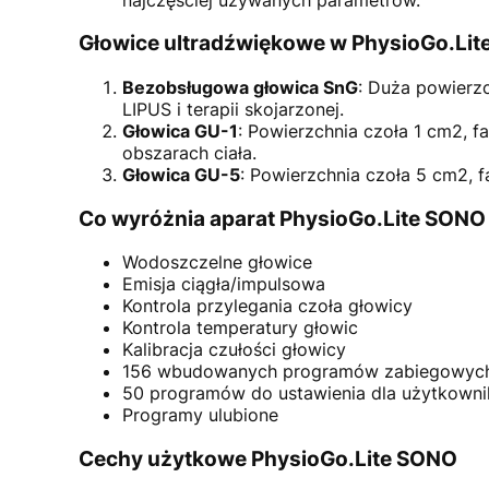
Głowice ultradźwiękowe w PhysioGo.Li
Bezobsługowa głowica SnG
: Duża powierzc
LIPUS i terapii skojarzonej.
Głowica GU-1
: Powierzchnia czoła 1 cm2, fa
obszarach ciała.
Głowica GU-5
: Powierzchnia czoła 5 cm2, fa
Co wyróżnia aparat PhysioGo.Lite SONO
Wodoszczelne głowice
Emisja ciągła/impulsowa
Kontrola przylegania czoła głowicy
Kontrola temperatury głowic
Kalibracja czułości głowicy
156 wbudowanych programów zabiegowyc
50 programów do ustawienia dla użytkowni
Programy ulubione
Cechy użytkowe PhysioGo.Lite SONO