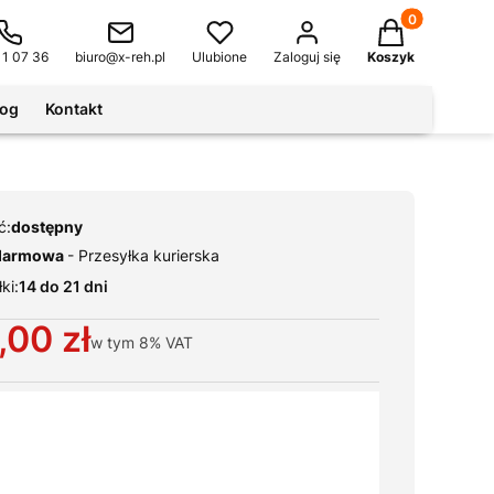
Produkty w kos
11 07 36
biuro@x-reh.pl
Ulubione
Zaloguj się
Koszyk
log
Kontakt
ć:
dostępny
darmowa
- Przesyłka kurierska
ki:
14 do 21 dni
,00 zł
w tym
8%
VAT
ianty produktu:
warianty mogą różnić się ceną