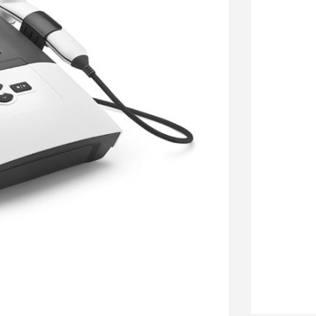
Akumulator
Op
Głowica GU-1
Opcjonalne
Głowica GU-5
5cm2
Opcjona
Głowica bezo
(17,3 cm2)
Opc
Torba OPTI na
osprzęt
Opcjo
Stolik Versa
O
Stolik Versa 