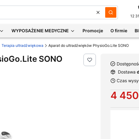
Wyczyść
Szukaj
12 3
WYPOSAŻENIE MEDYCZNE
Promocje
O firmie
B
Terapia ultradźwiękowa
Aparat do ultradźwięków PhysioGo.Lite SONO
sioGo.Lite SONO
Dostępnoś
Dostawa
Czas wysył
Cena
4 450
Wybierz war
Poszczególne 