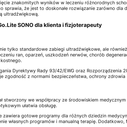
ięcie znakomitych wyników w leczeniu różnorodnych schorz
co sprawia, że jest to doskonałe rozwiązanie zarówno dla 
ią ultradźwiękową.
o.Lite SONO dla klienta i fizjoterapeuty
nie tylko standardowe zabiegi ultradźwiękowe, ale również
eczeniu ran, oparzeń, uszkodzeń nerwów, chorób degenera
 kostnego.
agania Dyrektywy Rady 93/42/EWG oraz Rozporządzenia 
uje zgodność z normami bezpieczeństwa, ochrony zdrowia 
tał stworzony we współpracy ze środowiskiem medycznym 
otykowym ułatwia obsługę.
e zawiera gotowe programy dla różnych dziedzin medycyny
zenie własnych programów i manualną terapię. Dodatkowo, 