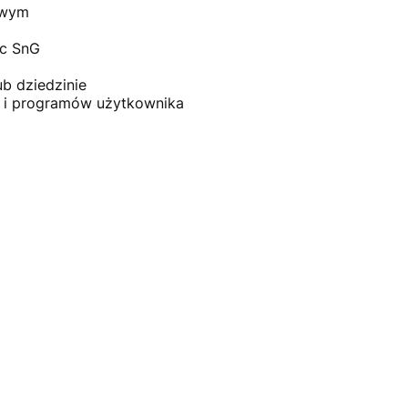
owym
ic SnG
b dziedzinie
i programów użytkownika