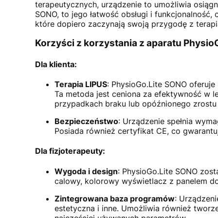
terapeutycznych, urządzenie to umożliwia osiągn
SONO, to jego łatwość obsługi i funkcjonalność, 
które dopiero zaczynają swoją przygodę z terap
Korzyści z korzystania z aparatu PhysioG
Dla klienta:
Terapia LIPUS
: PhysioGo.Lite SONO oferuje 
Ta metoda jest ceniona za efektywność w l
przypadkach braku lub opóźnionego zrostu
Bezpieczeństwo
: Urządzenie spełnia wym
Posiada również certyfikat CE, co gwarant
Dla fizjoterapeuty:
Wygoda i design
: PhysioGo.Lite SONO zos
calowy, kolorowy wyświetlacz z panelem d
Zintegrowana baza programów
: Urządzeni
estetyczna i inne. Umożliwia również twor
najczęściej używanych parametrów.