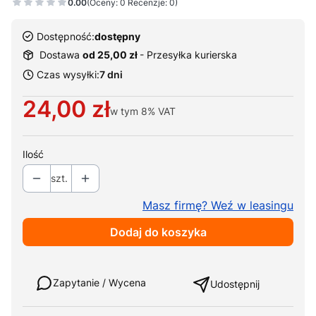
0.00
(Oceny: 0 Recenzje: 0)
Dostępność:
dostępny
Dostawa
od 25,00 zł
- Przesyłka kurierska
Czas wysyłki:
7 dni
Cena
24,00 zł
w tym
8%
VAT
Ilość
szt.
Masz firmę? Weź w leasingu
Dodaj do koszyka
Weź w leasing
Zapytanie / Wycena
Udostępnij