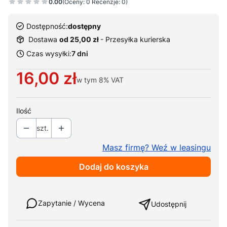
0.00
(Oceny: 0 Recenzje: 0)
Dostępność:
dostępny
Dostawa
od 25,00 zł
- Przesyłka kurierska
Czas wysyłki:
7 dni
Cena
16,00 zł
w tym
8%
VAT
Ilość
szt.
Masz firmę? Weź w leasingu
Dodaj do koszyka
Weź w leasing
Zapytanie / Wycena
Udostępnij