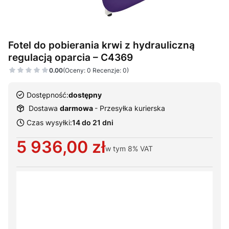
Fotel do pobierania krwi z hydrauliczną
regulacją oparcia – C4369
0.00
(Oceny: 0 Recenzje: 0)
Dostępność:
dostępny
Dostawa
darmowa
- Przesyłka kurierska
Czas wysyłki:
14 do 21 dni
Cena
5 936,00 zł
w tym
8%
VAT
Wybierz warianty produktu:
Poszczególne warianty mogą różnić się ceną
*
Kolor tapicerki