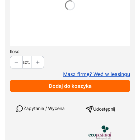
Pokaż wszystkie kolory
Ochraniacz podnóżka A4458
Opcjonalne
+ 279,00 zł
Uchwyt rolki na papier A4402B
Opcjonalne
+ 369,00 zł
Ilość
szt.
Masz firmę? Weź w leasingu
Dodaj do koszyka
Weź w leasing
Zapytanie / Wycena
Udostępnij