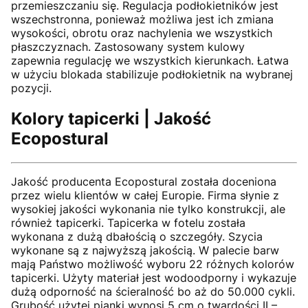
przemieszczaniu się. Regulacja podłokietników jest
wszechstronna, ponieważ możliwa jest ich zmiana
wysokości, obrotu oraz nachylenia we wszystkich
płaszczyznach. Zastosowany system kulowy
zapewnia regulację we wszystkich kierunkach. Łatwa
w użyciu blokada stabilizuje podłokietnik na wybranej
pozycji.
Kolory tapicerki | Jakość
Ecopostural
Jakość producenta Ecopostural została doceniona
przez wielu klientów w całej Europie. Firma słynie z
wysokiej jakości wykonania nie tylko konstrukcji, ale
również tapicerki. Tapicerka w fotelu została
wykonana z dużą dbałością o szczegóły. Szycia
wykonane są z najwyższą jakością. W palecie barw
mają Państwo możliwość wyboru 22 różnych kolorów
tapicerki. Użyty materiał jest wodoodporny i wykazuje
dużą odporność na ścieralność bo aż do 50.000 cykli.
Grubość użytej pianki wynosi 5 cm o twardości II –