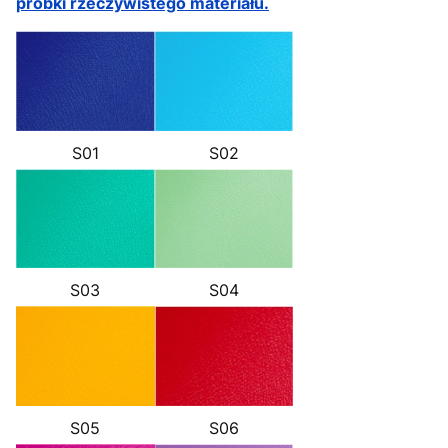
próbki rzeczywistego materiału.
S01
S02
S03
S04
S05
S06