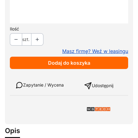
Pokrowiec na podnóżek
Opcjonalne
+ 80,00 zł
Ilość
szt.
Masz firmę? Weź w leasingu
Dodaj do koszyka
Weź w leasing
Zapytanie / Wycena
Udostępnij
Opis