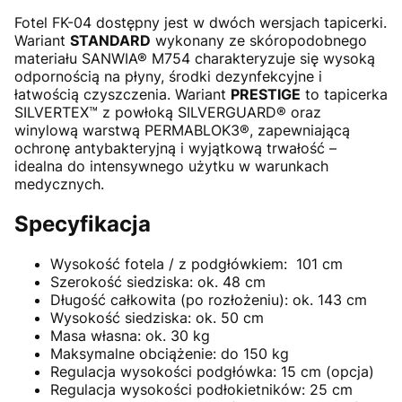
Fotel FK-04 dostępny jest w dwóch wersjach tapicerki.
Wariant
STANDARD
wykonany ze skóropodobnego
materiału SANWIA® M754 charakteryzuje się wysoką
odpornością na płyny, środki dezynfekcyjne i
łatwością czyszczenia. Wariant
PRESTIGE
to tapicerka
SILVERTEX™ z powłoką SILVERGUARD® oraz
winylową warstwą PERMABLOK3®, zapewniającą
ochronę antybakteryjną i wyjątkową trwałość –
idealna do intensywnego użytku w warunkach
medycznych.
Specyfikacja
Wysokość fotela / z podgłówkiem: 101 cm
Szerokość siedziska: ok. 48 cm
Długość całkowita (po rozłożeniu): ok. 143 cm
Wysokość siedziska: ok. 50 cm
Masa własna: ok. 30 kg
Maksymalne obciążenie: do 150 kg
Regulacja wysokości podgłówka: 15 cm (opcja)
Regulacja wysokości podłokietników: 25 cm