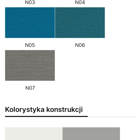
N03
N04
N05
N06
N07
Kolorystyka konstrukcji