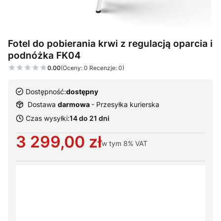
Fotel do pobierania krwi z regulacją oparcia i
podnóżka FK04
0.00
(Oceny: 0 Recenzje: 0)
Dostępność:
dostępny
Dostawa
darmowa
- Przesyłka kurierska
Czas wysyłki:
14 do 21 dni
Cena
3 299,00 zł
w tym
8%
VAT
Wybierz warianty produktu:
Poszczególne warianty mogą różnić się ceną
*
Zagłówek