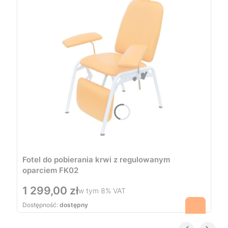
Fotel do pobierania krwi z regulowanym
oparciem FK02
Cena
1 299,00 zł
w tym
8%
VAT
Dostępność:
dostępny