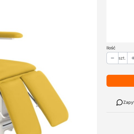
*
Typ zagłów
*
Kolor tapicer
Uchwyt rolki 
A4402B
Opcjo
Ilość
szt.
Weź w leasi
Zapy