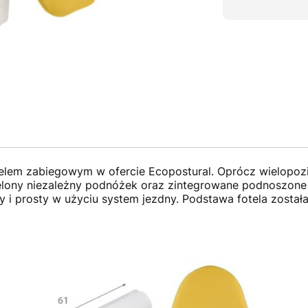
lem zabiegowym w ofercie Ecopostural. Oprócz wielopozio
ony niezależny podnóżek oraz zintegrowane podnoszone po
y i prosty w użyciu system jezdny. Podstawa fotela zost