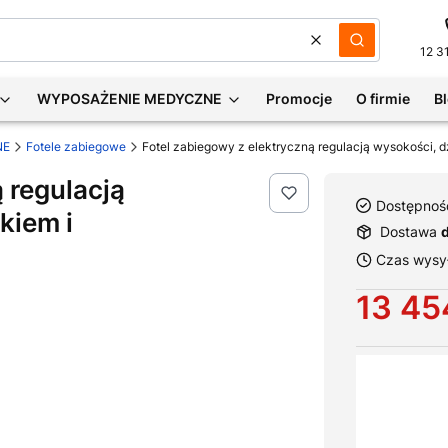
Wyczyść
Szukaj
12 3
WYPOSAŻENIE MEDYCZNE
Promocje
O firmie
B
NE
Fotele zabiegowe
 regulacją
Dostępnoś
kiem i
Dostawa
Czas wysył
Cena
13 45
Wybierz war
Poszczególne 