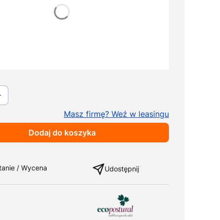
ka
Wybierz
ki
Pokaż wszystkie kolory
na papier
+ 369,00 zł
nalne
Masz firmę? Weź w leasingu
Dodaj do koszyka
ng
tanie / Wycena
Udostępnij