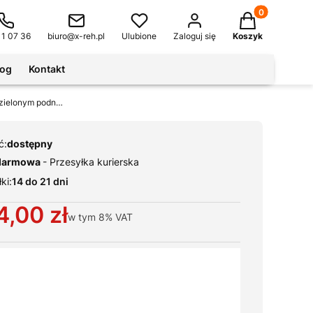
Produkty w kos
11 07 36
biuro@x-reh.pl
Ulubione
Zaloguj się
Koszyk
log
Kontakt
Fotel zabiegowy z elektryczną regulacją wysokości, dzielonym podnóżkiem i podłokietnikami C3567
ć:
dostępny
darmowa
- Przesyłka kurierska
ki:
14 do 21 dni
4,00 zł
w tym
8%
VAT
ianty produktu:
warianty mogą różnić się ceną