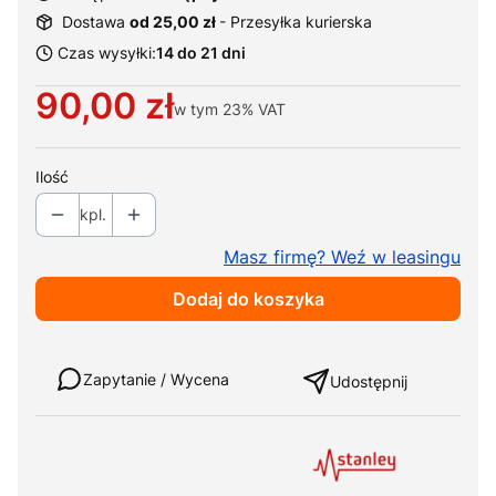
Dostawa
od 25,00 zł
- Przesyłka kurierska
Czas wysyłki:
14 do 21 dni
Cena
90,00 zł
w tym
23%
VAT
Ilość
kpl.
Masz firmę? Weź w leasingu
Dodaj do koszyka
Weź w leasing
Zapytanie / Wycena
Udostępnij