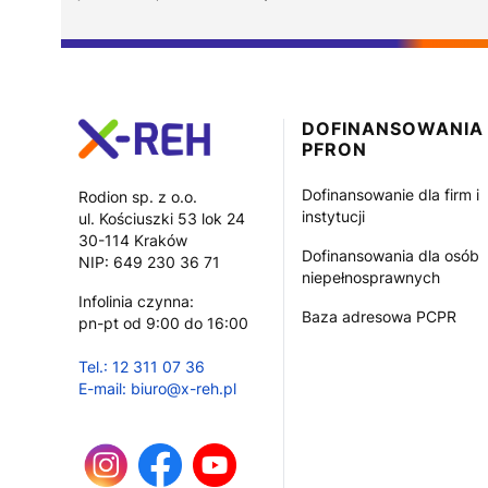
Linki w stopce
DOFINANSOWANIA
PFRON
Dofinansowanie dla firm i
Rodion sp. z o.o.
instytucji
ul. Kościuszki 53 lok 24
30-114 Kraków
Dofinansowania dla osób
NIP: 649 230 36 71
niepełnosprawnych
Infolinia czynna:
Baza adresowa PCPR
pn-pt od 9:00 do 16:00
Tel.: 12 311 07 36
E-mail: biuro@x-reh.pl