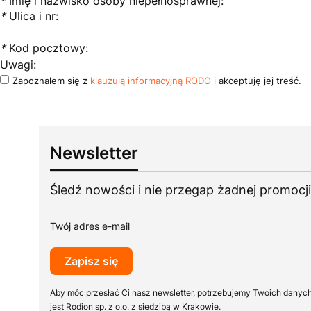
*
Imię i nazwisko osoby niepełnosprawnej:
*
Ulica i nr:
*
Kod pocztowy:
Uwagi:
Zapoznałem się z
klauzulą informacyjną RODO
i akceptuję jej treść.
Newsletter
Śledź nowości i nie przegap żadnej promocji
Twój adres e-mail
Zapisz się
Aby móc przesłać Ci nasz newsletter, potrzebujemy Twoich danyc
jest Rodion sp. z o.o. z siedzibą w Krakowie.