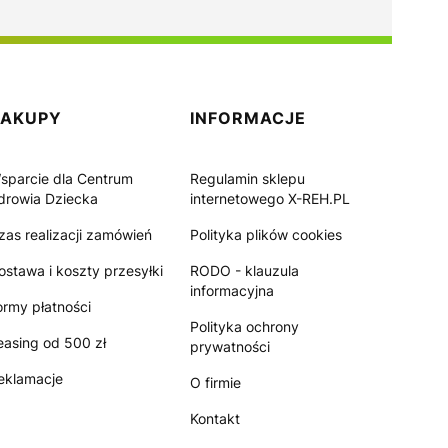
ZAKUPY
INFORMACJE
sparcie dla Centrum
Regulamin sklepu
drowia Dziecka
internetowego X-REH.PL
zas realizacji zamówień
Polityka plików cookies
ostawa i koszty przesyłki
RODO - klauzula
informacyjna
ormy płatności
Polityka ochrony
easing od 500 zł
prywatności
eklamacje
O firmie
Kontakt