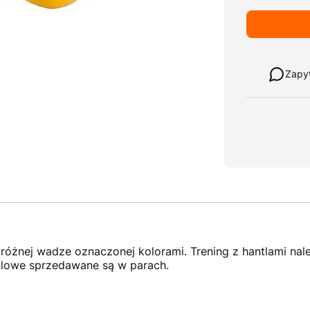
Weź w leasi
Zapy
różnej wadze oznaczonej kolorami. Trening z hantlami nal
nylowe sprzedawane są w parach.