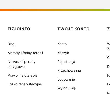
FIZJOINFO
TWOJE KONTO
Blog
Konto
W
Z
Metody i formy terapii
Koszyk
C
Nowości i porady
Rejestracja
sprzętowe
D
Przechowalnia
Prawo i fzjoterapia
F
Logowanie
Łóżko rehabilitacyjne
L
Wyloguj się
R