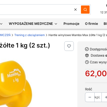
Wyczyść
Szukaj
12 3
WYPOSAŻENIE MEDYCZNE
Promocje
O firmie
B
WICZEŃ
Trening z obciążeniem
Hantle winylowe Mambo Max żółte 1 kg (2 s
łte 1 kg (2 szt.)
Dostępnoś
Dostawa
Czas wysył
Cena
62,00
Ilość
kpl.