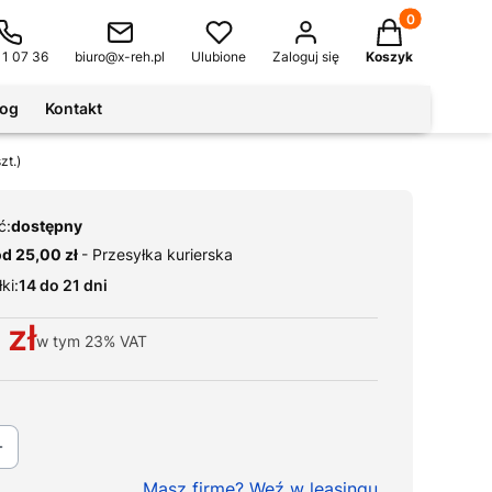
Produkty w kos
11 07 36
biuro@x-reh.pl
Ulubione
Zaloguj się
Koszyk
log
Kontakt
zt.)
ć:
dostępny
od 25,00 zł
- Przesyłka kurierska
ki:
14 do 21 dni
 zł
w tym
23%
VAT
Masz firmę? Weź w leasingu