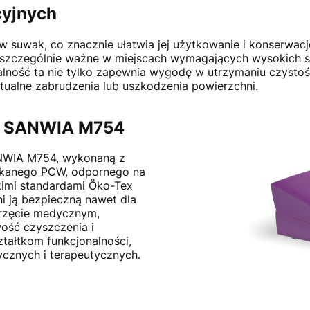
cyjnych
 w suwak, co znacznie ułatwia jej użytkowanie i konserwac
t szczególnie ważne w miejscach wymagających wysokich st
ność ta nie tylko zapewnia wygodę w utrzymaniu czystości
tualne zabrudzenia lub uszkodzenia powierzchni.
ka SANWIA M754
SANWIA M754, wykonaną z
ekanego PCW, odpornego na
skimi standardami Öko-Tex
ni ją bezpieczną nawet dla
przęcie medycznym,
ość czyszczenia i
tałtkom funkcjonalności,
cznych i terapeutycznych.