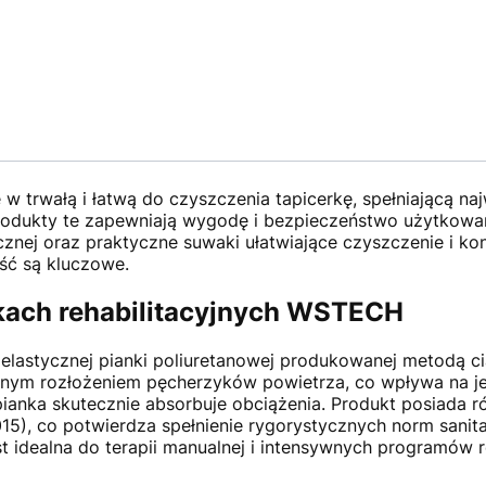
w trwałą i łatwą do czyszczenia tapicerkę, spełniającą n
produkty te zapewniają wygodę i bezpieczeństwo użytkowan
nej oraz praktyczne suwaki ułatwiające czyszczenie i konse
ość są kluczowe.
tkach rehabilitacyjnych WSTECH
elastycznej pianki poliuretanowej produkowanej metodą ci
iernym rozłożeniem pęcherzyków powietrza, co wpływa na je
ianka skutecznie absorbuje obciążenia. Produkt posiada 
5), co potwierdza spełnienie rygorystycznych norm sanit
st idealna do terapii manualnej i intensywnych programów 