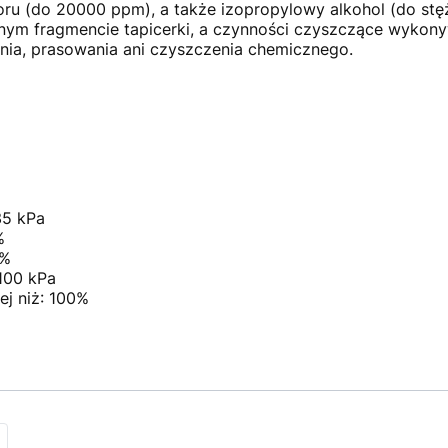
oru (do 20000 ppm), a także izopropylowy alkohol (do st
znym fragmencie tapicerki, a czynności czyszczące wykony
ania, prasowania ani czyszczenia chemicznego.
35 kPa
%
7%
 100 kPa
ej niż: 100%