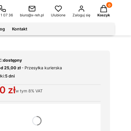
Produkty w kos
11 07 36
biuro@x-reh.pl
Ulubione
Zaloguj się
Koszyk
log
Kontakt
ć:
dostępny
od 25,00 zł
- Przesyłka kurierska
ki:
5 dni
0 zł
w tym
8%
VAT
ianty produktu:
warianty mogą różnić się ceną