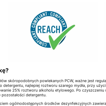
kę?
ałów skóropodobnych powlekanych PCW, ważne jest regular
detergentu, najlepiej roztworu szarego mydła, przy użyci
osowanie 25% roztworu alkoholu etylowego. Po czyszczeniu 
 pozostałości detergentu.
iem ogólnodostępnych środków dezynfekcyjnych zawierają