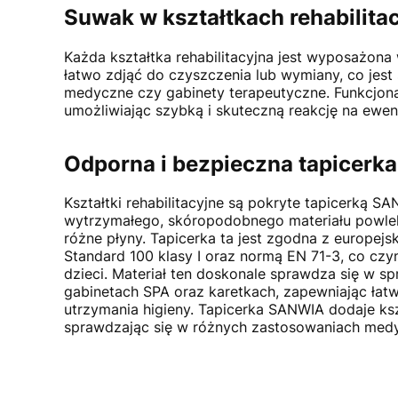
Suwak w kształtkach rehabilita
Każda kształtka rehabilitacyjna jest wyposażona
łatwo zdjąć do czyszczenia lub wymiany, co jes
medyczne czy gabinety terapeutyczne. Funkcjonal
umożliwiając szybką i skuteczną reakcję na ewen
Odporna i bezpieczna tapicer
Kształtki rehabilitacyjne są pokryte tapicerką 
wytrzymałego, skóropodobnego materiału powl
różne płyny. Tapicerka ta jest zgodna z europej
Standard 100 klasy I oraz normą EN 71-3, co czy
dzieci. Materiał ten doskonale sprawdza się w s
gabinetach SPA oraz karetkach, zapewniając łatw
utrzymania higieny. Tapicerka SANWIA dodaje ksz
sprawdzając się w różnych zastosowaniach medy