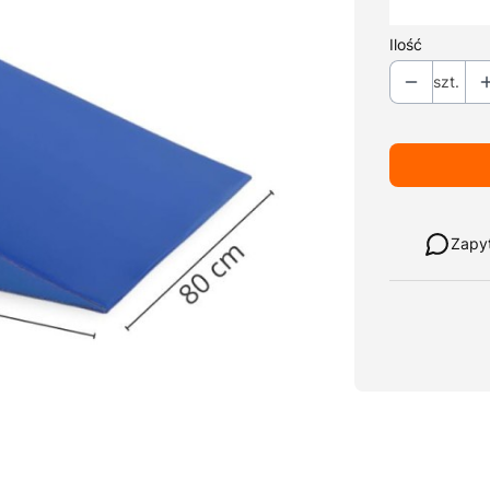
*
Kolor tapicer
Ilość
szt.
Weź w leasi
Zapy