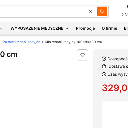
Wyczyść
Szukaj
12 3
WYPOSAŻENIE MEDYCZNE
Promocje
O firmie
B
Kształtki rehabilitacyjne
Klin rehabilitacyjny 100x80x30 cm
30 cm
Dostępnoś
Dostawa
Czas wysył
Cena
329,0
Wybierz war
Poszczególne 