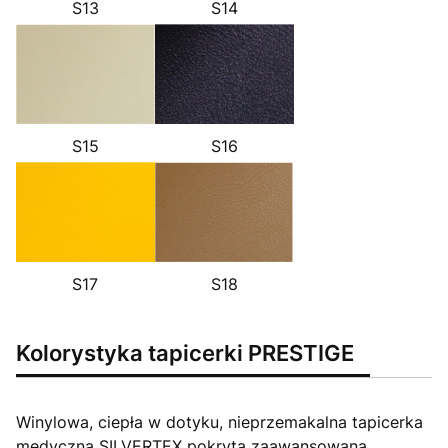
S14
S13
S16
S15
S17
S18
Kolorystyka tapicerki PRESTIGE
Winylowa, ciepła w dotyku, nieprzemakalna tapicerka
medyczna SILVERTEX pokryta zaawansowaną