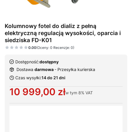
Kolumnowy fotel do dializ z pełną
elektryczną regulacją wysokości, oparcia i
siedziska FD-K01
0.00
(Oceny: 0 Recenzje: 0)
Dostępność:
dostępny
Dostawa
darmowa
- Przesyłka kurierska
Czas wysyłki:
14 do 21 dni
Cena
10 999,00 zł
w tym
8%
VAT
Wybierz warianty produktu:
Poszczególne warianty mogą różnić się ceną