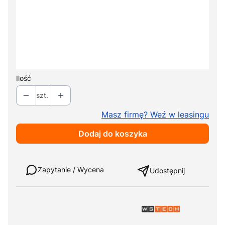
+ 549,00 zł
Centralna blokada kół
Opcjonalne
+ 855,00
Ilość
szt.
Masz firmę? Weź w leasingu
Dodaj do koszyka
Weź w leasing
Zapytanie / Wycena
Udostępnij