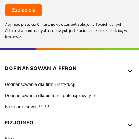
Zapisz się
Aby móc przesłać Ci nasz newsletter, potrzebujemy Twoich danych.
Administratorem danych osobowych jest Rodion sp. z o.o. z siedzibą w
Krakowie.
Linki w stopce
DOFINANSOWANIA PFRON
Dofinansowanie dla firm i instytucji
Dofinansowania dla osób niepełnosprawnych
Baza adresowa PCPR
FIZJOINFO
Blog