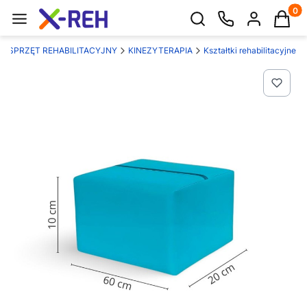
Produk
Otwórz wyszukiwarkę
SPRZĘT REHABILITACYJNY
KINEZYTERAPIA
Kształtki rehabilitacyjne