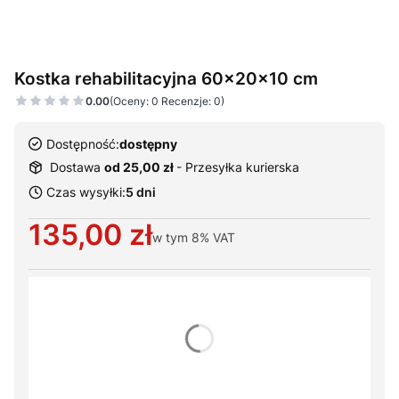
Kostka rehabilitacyjna 60x20x10 cm
0.00
(Oceny: 0 Recenzje: 0)
Dostępność:
dostępny
Dostawa
od 25,00 zł
- Przesyłka kurierska
Czas wysyłki:
5 dni
Cena
135,00 zł
w tym
8%
VAT
Wybierz warianty produktu:
Poszczególne warianty mogą różnić się ceną
*
Kolor tapicerki
Pokaż wszystkie kolory