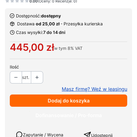
0.00
(Oceny: 0 Recenzje: 0)
Dostępność:
dostępny
Dostawa
od 25,00 zł
- Przesyłka kurierska
Czas wysyłki:
7 do 14 dni
Cena
445,00 zł
w tym
8%
VAT
Ilość
szt.
Masz firmę? Weź w leasingu
Dodaj do koszyka
Dofinansowanie / Pro-forma
Weź w leasing
Zapytanie / Wycena
Udostępnij