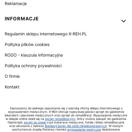
Reklamacje
INFORMACJE
Regulamin sklepu internetowego X-REH.PL
Polityka plików cookies
RODO - klauzula informacyjna
Polityka ochrony prywatności
O firmie
Kontakt
Zapraszamy do pełnego zapoznania się z szeroką ofertą sklepu internetowego z
wyposażeniem medycznym. X-REH oferuje najwyższej jakości sprzęt do gabinetów
lekarskich i placówek medycznych oraz sprzęt do rehabilitacji. Wyposażenie medyczne
w sklepie online dzieli się na
sprzęt rehabilitacyjny
, który można zakupić do gabinetów
fizjoterapii,
sprzęt do opieki
czyli materace medyczne, fotele i łóżka rehabilitacyjne
oraz akcesoria z zakresu
likwidacji barier dla osób niepełnosprawnych
. W naszym
asortymencie znajdą Państwo również
wyposażenie medyczne
dedykowane