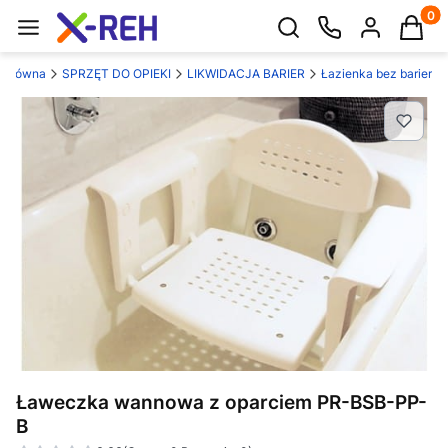
Produk
Otwórz wyszukiwarkę
a główna
SPRZĘT DO OPIEKI
LIKWIDACJA BARIER
Łazienka bez barier
Ławeczka wannowa z oparciem PR-BSB-PP-
B