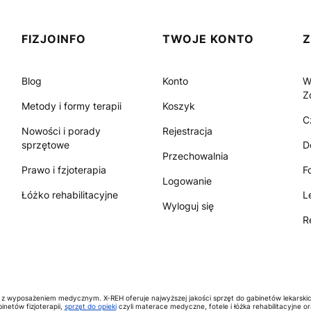
FIZJOINFO
TWOJE KONTO
Blog
Konto
W
Z
Metody i formy terapii
Koszyk
C
Nowości i porady
Rejestracja
sprzętowe
D
Przechowalnia
Prawo i fzjoterapia
F
Logowanie
Łóżko rehabilitacyjne
L
Wyloguj się
R
 z wyposażeniem medycznym. X-REH oferuje najwyższej jakości sprzęt do gabinetów lekarski
inetów fizjoterapii,
sprzęt do opieki
czyli materace medyczne, fotele i łóżka rehabilitacyjne o