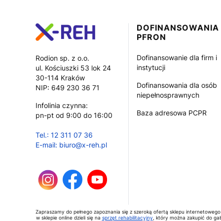
Linki w stopce
DOFINANSOWANIA
PFRON
Dofinansowanie dla firm i
Rodion sp. z o.o.
instytucji
ul. Kościuszki 53 lok 24
30-114 Kraków
Dofinansowania dla osób
NIP: 649 230 36 71
niepełnosprawnych
Infolinia czynna:
Baza adresowa PCPR
pn-pt od 9:00 do 16:00
Tel.: 12 311 07 36
E-mail: biuro@x-reh.pl
Zapraszamy do pełnego zapoznania się z szeroką ofertą sklepu internetowego
w sklepie online dzieli się na
sprzęt rehabilitacyjny
, który można zakupić do gab