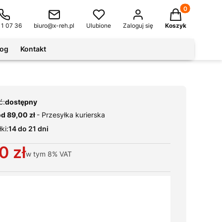
Produkty w kos
11 07 36
biuro@x-reh.pl
Ulubione
Zaloguj się
Koszyk
log
Kontakt
ć:
dostępny
od 89,00 zł
- Przesyłka kurierska
ki:
14 do 21 dni
0 zł
w tym
8%
VAT
ianty produktu:
warianty mogą różnić się ceną