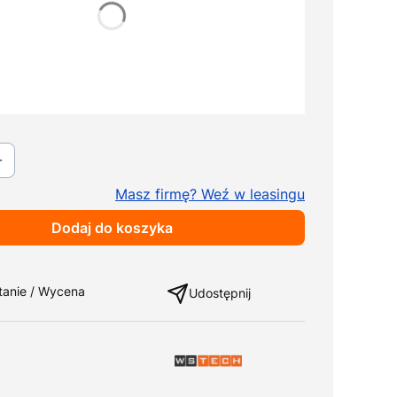
a
Pokaż wszystkie kolory
Pokaż wszystkie kolory
walny
+ 129,00 zł
Masz firmę? Weź w leasingu
Dodaj do koszyka
ng
tanie / Wycena
Udostępnij