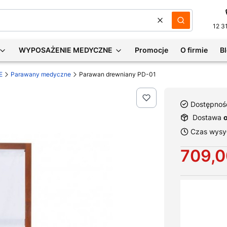
Wyczyść
Szukaj
12 3
WYPOSAŻENIE MEDYCZNE
Promocje
O firmie
B
E
Parawany medyczne
Parawan drewniany PD-01
Dostępnoś
Dostawa
Czas wysył
Cena
709,0
Wybierz war
Poszczególne 