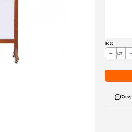
*
Kolor drewn
*
Kolor ekranu
Materiał zmy
Opcjonalne
Ilość
szt.
Weź w leasi
Zapy