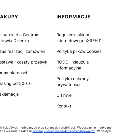
ZAKUPY
INFORMACJE
sparcie dla Centrum
Regulamin sklepu
drowia Dziecka
internetowego X-REH.PL
zas realizacji zamówień
Polityka plików cookies
ostawa i koszty przesyłki
RODO - klauzula
informacyjna
ormy płatności
Polityka ochrony
easing od 500 zł
prywatności
eklamacje
O firmie
Kontakt
ch i placówek medycznych oraz sprzęt do rehabilitacji. Wyposażenie medyczne
raz akcesoria z zakresu
likwidacji barier dla osób niepełnosprawnych
. W naszym