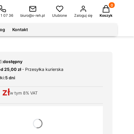
Produkty w kos
11 07 36
biuro@x-reh.pl
Ulubione
Zaloguj się
Koszyk
log
Kontakt
ć:
dostępny
od 25,00 zł
- Przesyłka kurierska
ki:
5 dni
 zł
w tym
8%
VAT
ianty produktu:
warianty mogą różnić się ceną