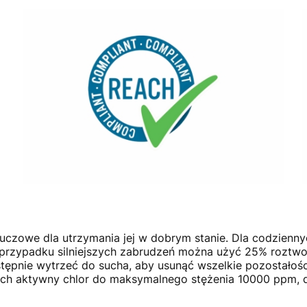
 kluczowe dla utrzymania jej w dobrym stanie. Dla codzien
W przypadku silniejszych zabrudzeń można użyć 25% roztw
stępnie wytrzeć do sucha, aby usunąć wszelkie pozostałoś
ch aktywny chlor do maksymalnego stężenia 10000 ppm, 