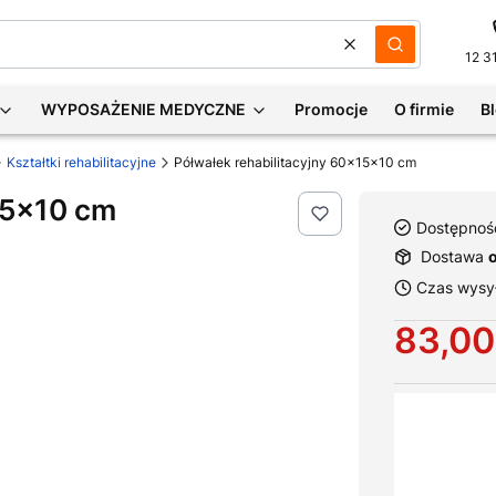
Wyczyść
Szukaj
12 3
WYPOSAŻENIE MEDYCZNE
Promocje
O firmie
B
Kształtki rehabilitacyjne
Półwałek rehabilitacyjny 60x15x10 cm
15x10 cm
Dostępnoś
Dostawa
Czas wysył
Cena
83,00
Wybierz war
Poszczególne 