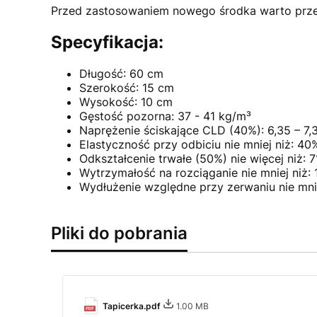
Przed zastosowaniem nowego środka warto przet
Specyfikacja:
Długość: 60 cm
Szerokość: 15 cm
Wysokość: 10 cm
Gęstość pozorna: 37 - 41 kg/m³
Naprężenie ściskające CLD (40%): 6,35 – 7,
Elastyczność przy odbiciu nie mniej niż: 40
Odkształcenie trwałe (50%) nie więcej niż: 
Wytrzymałość na rozciąganie nie mniej niż:
Wydłużenie względne przy zerwaniu nie mni
Pliki do pobrania
Tapicerka.pdf
1.00 MB