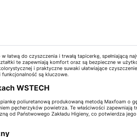
w łatwą do czyszczenia i trwałą tapicerkę, spełniającą n
kształtki te zapewniają komfort oraz są bezpieczne w użyt
olorystycznej i praktyczne suwaki ułatwiające czyszczenie 
i funkcjonalność są kluczowe.
łtkach WSTECH
ną piankę poliuretanową produkowaną metodą Maxfoam o gęs
niem pęcherzyków powietrza. Te właściwości zapewniają tr
czną od Państwowego Zakładu Higieny, co potwierdza jego
zny