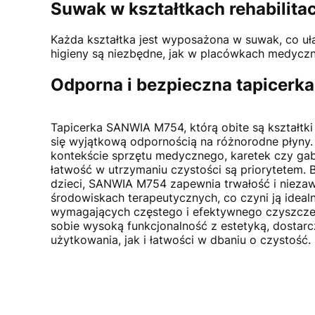
Suwak w kształtkach rehabilita
Każda kształtka jest wyposażona w suwak, co uła
higieny są niezbędne, jak w placówkach medyczn
Odporna i bezpieczna tapicerk
Tapicerka SANWIA M754, którą obite są kształtki 
się wyjątkową odpornością na różnorodne płyny.
kontekście sprzętu medycznego, karetek czy gabi
łatwość w utrzymaniu czystości są priorytetem. 
dzieci, SANWIA M754 zapewnia trwałość i niez
środowiskach terapeutycznych, co czyni ją idea
wymagających częstego i efektywnego czyszczen
sobie wysoką funkcjonalność z estetyką, dostar
użytkowania, jak i łatwości w dbaniu o czystość.