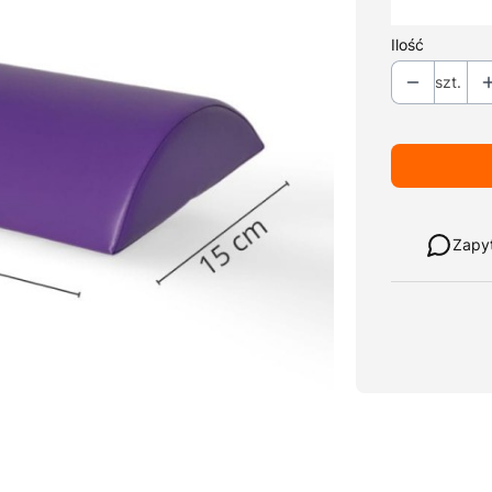
*
Kolor tapicer
Ilość
szt.
Weź w leasi
Zapy