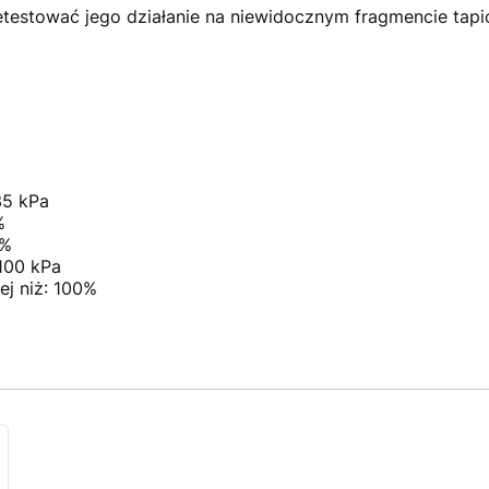
estować jego działanie na niewidocznym fragmencie tapic
35 kPa
%
7%
 100 kPa
ej niż: 100%