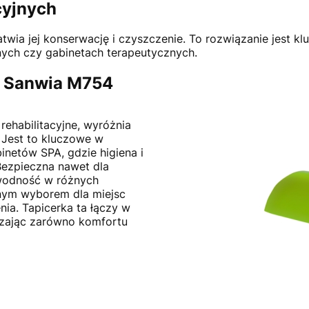
cyjnych
twia jej konserwację i czyszczenie. To rozwiązanie jest k
ych czy gabinetach terapeutycznych.
a Sanwia M754
rehabilitacyjne, wyróżnia
 Jest to kluczowe w
netów SPA, gdzie higiena i
Bezpieczna nawet dla
awodność w różnych
lnym wyborem dla miejsc
ia. Tapicerka ta łączy w
czając zarówno komfortu