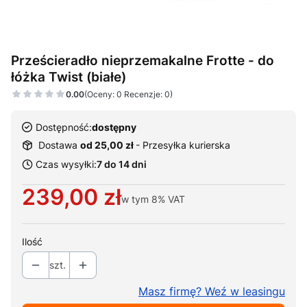
Prześcieradło nieprzemakalne Frotte - do
łóżka Twist (białe)
0.00
(Oceny: 0 Recenzje: 0)
Dostępność:
dostępny
Dostawa
od 25,00 zł
- Przesyłka kurierska
Czas wysyłki:
7 do 14 dni
Cena
239,00 zł
w tym
8%
VAT
Ilość
szt.
Masz firmę? Weź w leasingu