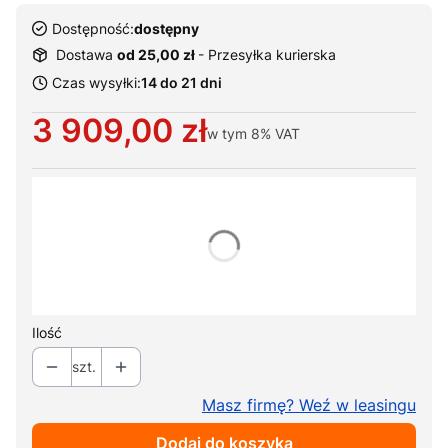
Dostępność:
dostępny
Dostawa
od 25,00 zł
- Przesyłka kurierska
Czas wysyłki:
14 do 21 dni
Cena
3 909,00 zł
w tym
8%
VAT
Wybierz warianty produktu:
Poszczególne warianty mogą różnić się ceną
*
Kolor tapicerki
Pokaż wszystkie kolory
Ilość
szt.
Masz firmę? Weź w leasingu
Dodaj do koszyka