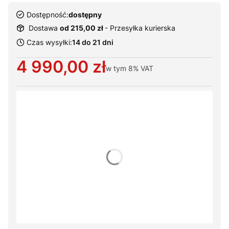
Dostępność:
dostępny
Dostawa
od 215,00 zł
- Przesyłka kurierska
Czas wysyłki:
14 do 21 dni
Cena
4 990,00 zł
w tym
8%
VAT
Wybierz warianty produktu:
Poszczególne warianty mogą różnić się ceną
*
Kolorystyka standard
Pokaż wszystkie kolory
System jezdny
Opcjonalne
+ 650,00 zł
Podest z sandałami
Opcjonalne
+ 190,00 zł