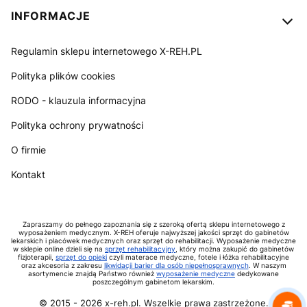
INFORMACJE
Regulamin sklepu internetowego X-REH.PL
Polityka plików cookies
RODO - klauzula informacyjna
Polityka ochrony prywatności
O firmie
Kontakt
Zapraszamy do pełnego zapoznania się z szeroką ofertą sklepu internetowego z
wyposażeniem medycznym. X-REH oferuje najwyższej jakości sprzęt do gabinetów
lekarskich i placówek medycznych oraz sprzęt do rehabilitacji. Wyposażenie medyczne
w sklepie online dzieli się na
sprzęt rehabilitacyjny
, który można zakupić do gabinetów
fizjoterapii,
sprzęt do opieki
czyli materace medyczne, fotele i łóżka rehabilitacyjne
oraz akcesoria z zakresu
likwidacji barier dla osób niepełnosprawnych
. W naszym
asortymencie znajdą Państwo również
wyposażenie medyczne
dedykowane
poszczególnym gabinetom lekarskim.
© 2015 -
2026
x-reh.pl. Wszelkie prawa zastrzeżone.