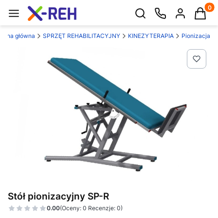
Produk
Otwórz wyszukiwarkę
trona główna
SPRZĘT REHABILITACYJNY
KINEZYTERAPIA
Pionizacja
Stół pionizacyjny SP-R
0.00
(Oceny: 0 Recenzje: 0)