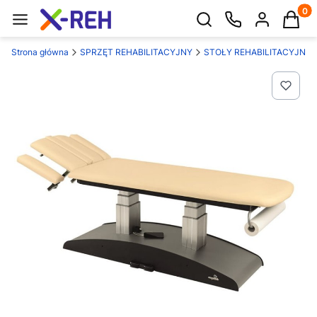
Produk
Otwórz wyszukiwarkę
Strona główna
SPRZĘT REHABILITACYJNY
STOŁY REHABILITACYJNE