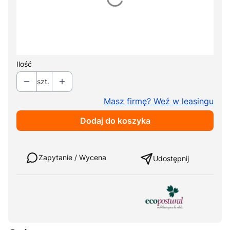
Wybierz
*
Kolor tapicerki
Pokaż wszystkie kolory
Ilość
szt.
Masz firmę? Weź w leasingu
Dodaj do koszyka
Weź w leasing
Zapytanie / Wycena
Udostępnij