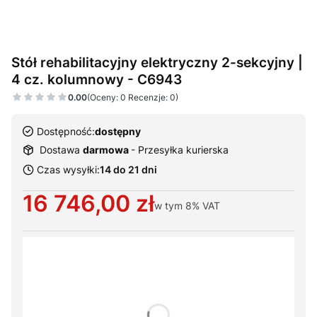
Stół rehabilitacyjny elektryczny 2-sekcyjny |
4 cz. kolumnowy - C6943
0.00
(Oceny: 0 Recenzje: 0)
Dostępność:
dostępny
Dostawa
darmowa
- Przesyłka kurierska
Czas wysyłki:
14 do 21 dni
Cena
16 746,00 zł
w tym
8%
VAT
Wybierz warianty produktu:
Poszczególne warianty mogą różnić się ceną
*
Typ zagłówka