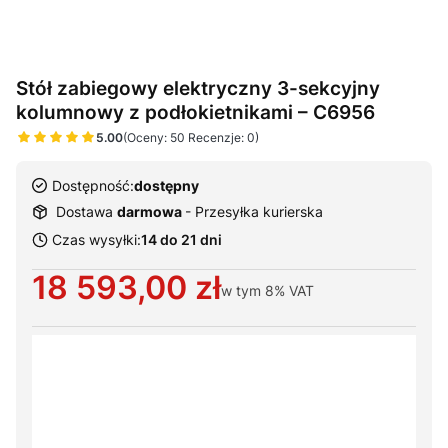
Stół zabiegowy elektryczny 3-sekcyjny
kolumnowy z podłokietnikami – C6956
5.00
(Oceny: 50 Recenzje: 0)
Dostępność:
dostępny
Dostawa
darmowa
- Przesyłka kurierska
Czas wysyłki:
14 do 21 dni
Cena
18 593,00 zł
w tym
8%
VAT
Wybierz warianty produktu:
Poszczególne warianty mogą różnić się ceną
*
Szerokość leża