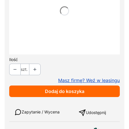
Wybierz
*
Typ zagłówka
Wybierz
*
Kolor tapicerki
Pokaż wszystkie kolory
Ilość
szt.
Masz firmę? Weź w leasingu
Dodaj do koszyka
Weź w leasing
Zapytanie / Wycena
Udostępnij