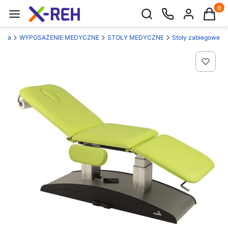
Produk
Otwórz wyszukiwarkę
ówna
WYPOSAŻENIE MEDYCZNE
STOŁY MEDYCZNE
Stoły zabiegowe