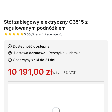
Stół zabiegowy elektryczny C3515 z
regulowanym podnóżkiem
5.00
(Oceny: 1 Recenzje: 0)
Dostępność:
dostępny
Dostawa
darmowa
- Przesyłka kurierska
Czas wysyłki:
14 do 21 dni
Cena
10 191,00 zł
w tym
8%
VAT
Wybierz warianty produktu:
Poszczególne warianty mogą różnić się ceną
*
Typ zagłówka