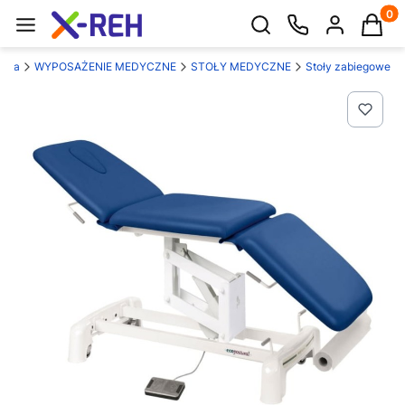
Produk
Otwórz wyszukiwarkę
ówna
WYPOSAŻENIE MEDYCZNE
STOŁY MEDYCZNE
Stoły zabiegowe