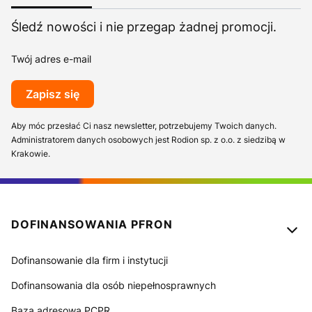
Śledź nowości i nie przegap żadnej promocji.
Twój adres e-mail
Zapisz się
Aby móc przesłać Ci nasz newsletter, potrzebujemy Twoich danych.
Administratorem danych osobowych jest Rodion sp. z o.o. z siedzibą w
Krakowie.
Linki w stopce
DOFINANSOWANIA PFRON
Dofinansowanie dla firm i instytucji
Dofinansowania dla osób niepełnosprawnych
Baza adresowa PCPR