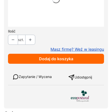
Wybierz
*
Kolor tapicerki
Pokaż wszystkie kolory
Ilość
szt.
Masz firmę? Weź w leasingu
Dodaj do koszyka
Weź w leasing
Zapytanie / Wycena
Udostępnij