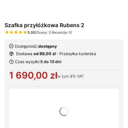
Szafka przyłóżkowa Rubens 2
5.00
(Oceny: 3 Recenzje: 0)
Dostępność:
dostępny
Dostawa
od 89,00 zł
- Przesyłka kurierska
Czas wysyłki:
5 do 10 dni
Cena
1 690,00 zł
w tym
8%
VAT
Wybierz warianty produktu:
Poszczególne warianty mogą różnić się ceną
*
Kolorystyka
Wybierz