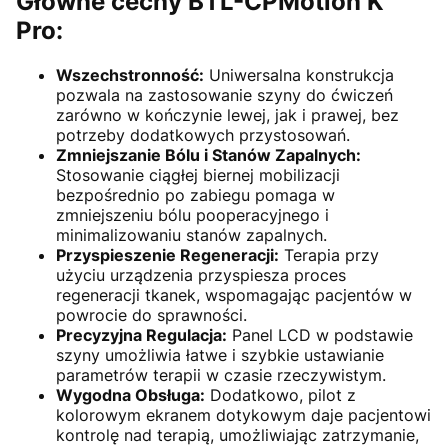
Główne cechy BTL-CPMotion K
Pro:
Wszechstronność:
Uniwersalna konstrukcja
pozwala na zastosowanie szyny do ćwiczeń
zarówno w kończynie lewej, jak i prawej, bez
potrzeby dodatkowych przystosowań.
Zmniejszanie Bólu i Stanów Zapalnych:
Stosowanie ciągłej biernej mobilizacji
bezpośrednio po zabiegu pomaga w
zmniejszeniu bólu pooperacyjnego i
minimalizowaniu stanów zapalnych.
Przyspieszenie Regeneracji:
Terapia przy
użyciu urządzenia przyspiesza proces
regeneracji tkanek, wspomagając pacjentów w
powrocie do sprawności.
Precyzyjna Regulacja:
Panel LCD w podstawie
szyny umożliwia łatwe i szybkie ustawianie
parametrów terapii w czasie rzeczywistym.
Wygodna Obsługa:
Dodatkowo, pilot z
kolorowym ekranem dotykowym daje pacjentowi
kontrolę nad terapią, umożliwiając zatrzymanie,