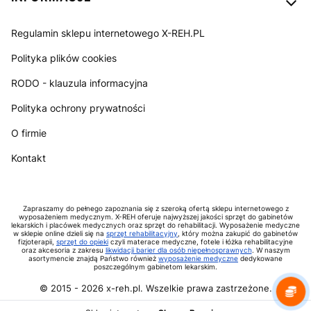
Regulamin sklepu internetowego X-REH.PL
Polityka plików cookies
RODO - klauzula informacyjna
Polityka ochrony prywatności
O firmie
Kontakt
Zapraszamy do pełnego zapoznania się z szeroką ofertą sklepu internetowego z
wyposażeniem medycznym. X-REH oferuje najwyższej jakości sprzęt do gabinetów
lekarskich i placówek medycznych oraz sprzęt do rehabilitacji. Wyposażenie medyczne
w sklepie online dzieli się na
sprzęt rehabilitacyjny
, który można zakupić do gabinetów
fizjoterapii,
sprzęt do opieki
czyli materace medyczne, fotele i łóżka rehabilitacyjne
oraz akcesoria z zakresu
likwidacji barier dla osób niepełnosprawnych
. W naszym
asortymencie znajdą Państwo również
wyposażenie medyczne
dedykowane
poszczególnym gabinetom lekarskim.
© 2015 -
2026
x-reh.pl. Wszelkie prawa zastrzeżone.