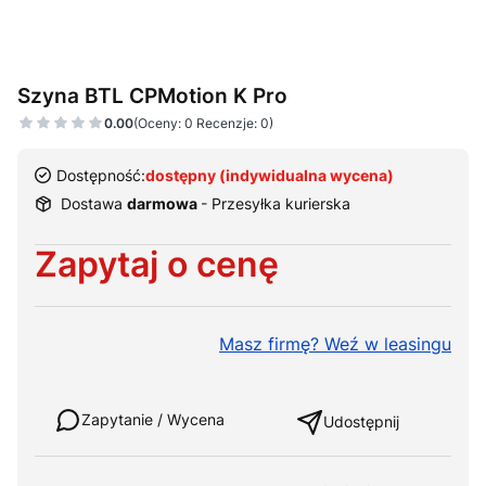
Szyna BTL CPMotion K Pro
0.00
(Oceny: 0 Recenzje: 0)
Dostępność:
dostępny (indywidualna wycena)
Dostawa
darmowa
- Przesyłka kurierska
Cena
Zapytaj o cenę
Masz firmę? Weź w leasingu
Weź w leasing
Zapytanie / Wycena
Udostępnij