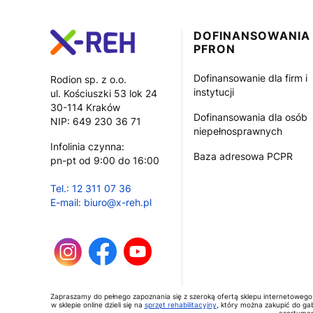
Linki w stopce
DOFINANSOWANIA
PFRON
Dofinansowanie dla firm i
Rodion sp. z o.o.
instytucji
ul. Kościuszki 53 lok 24
30-114 Kraków
Dofinansowania dla osób
NIP: 649 230 36 71
niepełnosprawnych
Infolinia czynna:
Baza adresowa PCPR
pn-pt od 9:00 do 16:00
Tel.: 12 311 07 36
E-mail: biuro@x-reh.pl
Zapraszamy do pełnego zapoznania się z szeroką ofertą sklepu internetowego
w sklepie online dzieli się na
sprzęt rehabilitacyjny
, który można zakupić do gab