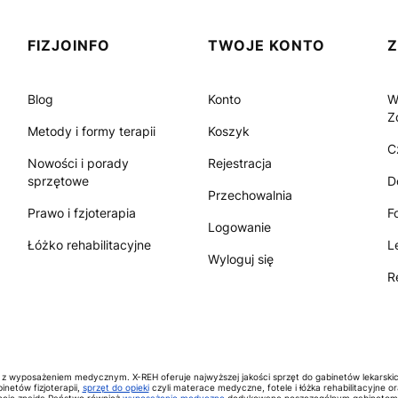
FIZJOINFO
TWOJE KONTO
Blog
Konto
W
Z
Metody i formy terapii
Koszyk
C
Nowości i porady
Rejestracja
sprzętowe
D
Przechowalnia
Prawo i fzjoterapia
F
Logowanie
Łóżko rehabilitacyjne
L
Wyloguj się
R
 z wyposażeniem medycznym. X-REH oferuje najwyższej jakości sprzęt do gabinetów lekarski
inetów fizjoterapii,
sprzęt do opieki
czyli materace medyczne, fotele i łóżka rehabilitacyjne o