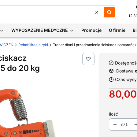
Wyczyść
Szukaj
12 3
WYPOSAŻENIE MEDYCZNE
Promocje
O firmie
B
WICZEŃ
Rehabilitacja ręki
ściskacz
Dostępnoś
5 do 20 kg
Dostawa
Czas wysył
Cena
80,00
Ilość
szt.