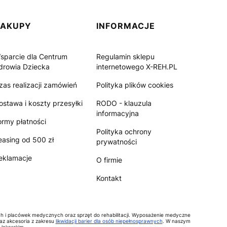
ZAKUPY
INFORMACJE
sparcie dla Centrum
Regulamin sklepu
drowia Dziecka
internetowego X-REH.PL
zas realizacji zamówień
Polityka plików cookies
ostawa i koszty przesyłki
RODO - klauzula
informacyjna
ormy płatności
Polityka ochrony
easing od 500 zł
prywatności
eklamacje
O firmie
Kontakt
ch i placówek medycznych oraz sprzęt do rehabilitacji. Wyposażenie medyczne
raz akcesoria z zakresu
likwidacji barier dla osób niepełnosprawnych
. W naszym