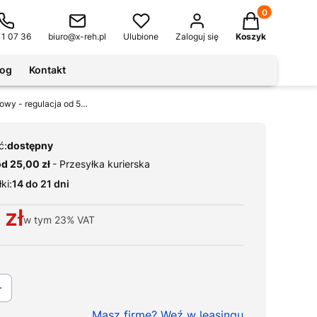
Produkty w kos
11 07 36
biuro@x-reh.pl
Ulubione
Zaloguj się
Koszyk
log
Kontakt
Trener dłoni i przedramienia ściskacz pomarańczowy - regulacja od 5 do 20 kg
ć:
dostępny
od 25,00 zł
- Przesyłka kurierska
ki:
14 do 21 dni
 zł
w tym
23%
VAT
Masz firmę? Weź w leasingu