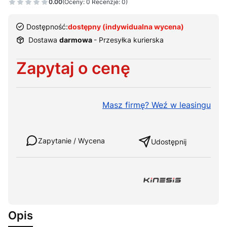
0.00
(Oceny: 0 Recenzje: 0)
Dostępność:
dostępny (indywidualna wycena)
Dostawa
darmowa
- Przesyłka kurierska
Cena
Zapytaj o cenę
Masz firmę? Weź w leasingu
Weź w leasing
Zapytanie / Wycena
Udostępnij
Opis