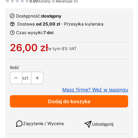
0.00
(Oceny: 0 Recenzje: 0)
Dostępność:
dostępny
Dostawa
od 25,00 zł
- Przesyłka kurierska
Czas wysyłki:
7 dni
Cena
26,00 zł
w tym
8%
VAT
Ilość
szt.
Masz firmę? Weź w leasingu
Dodaj do koszyka
Weź w leasing
Zapytanie / Wycena
Udostępnij