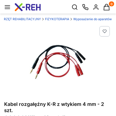
Produk
Otwórz wyszukiwarkę
SPRZĘT REHABILITACYJNY
FIZYKOTERAPIA
Wyposażenie do aparatów
Kabel rozgałęźny K-R z wtykiem 4 mm - 2
szt.