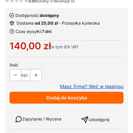
0.00
(Oceny: 0 Recenzje: 0)
Dostępność:
dostępny
Dostawa
od 25,00 zł
- Przesyłka kurierska
Czas wysyłki:
7 dni
Cena
140,00 zł
w tym
8%
VAT
Ilość
kpl.
Masz firmę? Weź w leasingu
Dodaj do koszyka
Weź w leasing
Zapytanie / Wycena
Udostępnij