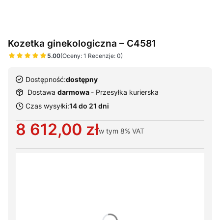
Kozetka ginekologiczna – C4581
5.00
(Oceny: 1 Recenzje: 0)
Dostępność:
dostępny
Dostawa
darmowa
- Przesyłka kurierska
Czas wysyłki:
14 do 21 dni
Cena
8 612,00 zł
w tym
8%
VAT
Wybierz warianty produktu:
Poszczególne warianty mogą różnić się ceną
*
Szerokość leża
Wybierz