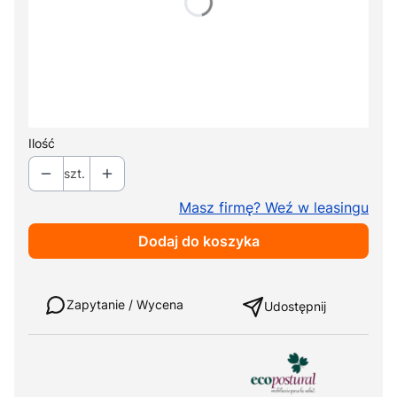
*
Kolor tapicerki
Pokaż wszystkie kolory
Podparcie pod stopy A4708
Opcjonalne
+ 2 279,00 zł
Ilość
szt.
Masz firmę? Weź w leasingu
Dodaj do koszyka
Weź w leasing
Zapytanie / Wycena
Udostępnij